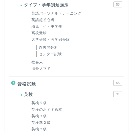
タイプ・学年別勉強法
53
英語パーソナルトレーニング
英語超初心者
幼児・小・中学生
高校受験
大学受験・医学部受験
過去問分析
センター試験
社会人
海外ノマド
55
資格試験
英検
31
英検５級
英検のおすすめ本
英検３級
英検準２級
英検２級