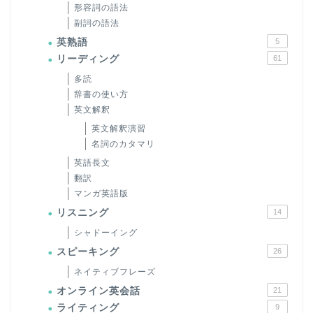
形容詞の語法
副詞の語法
英熟語
5
リーディング
61
多読
辞書の使い方
英文解釈
英文解釈演習
名詞のカタマリ
英語長文
翻訳
マンガ英語版
リスニング
14
シャドーイング
スピーキング
26
ネイティブフレーズ
オンライン英会話
21
ライティング
9