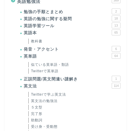
389
英語勉強法
勉強の手順とまとめ
2
英語の勉強に関する疑問
18
英語学習ツール
13
英語本
65
教科書
発音・アクセント
6
英単語
64
似ている英単語・類語
Twitterで英単語
正誤問題/英文間違い謎解き
1
英文法
114
Twitterで学ぶ英文法
英文法の勉強法
５文型
完了形
助動詞
受け身・受動態