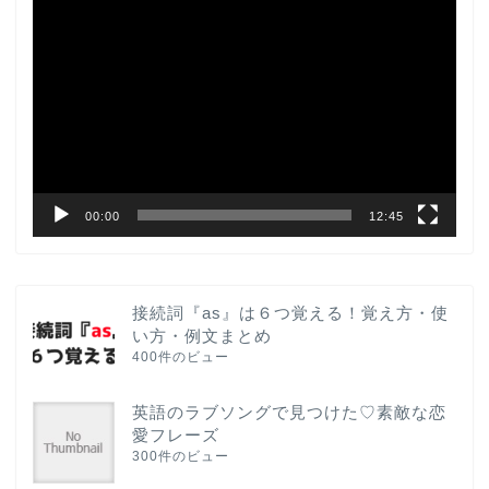
動
画
プ
レ
ー
ヤ
ー
00:00
12:45
接続詞『as』は６つ覚える！覚え方・使
い方・例文まとめ
400件のビュー
英語のラブソングで見つけた♡素敵な恋
愛フレーズ
300件のビュー