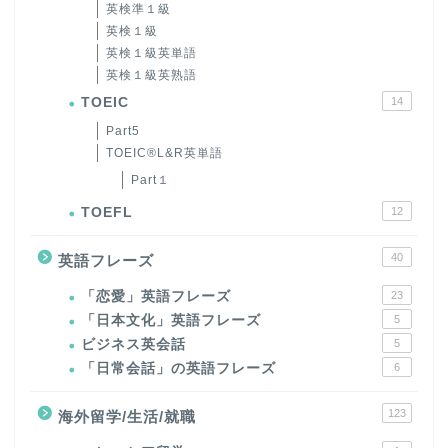
英検準１級
英検１級
英検１級英単語
英検１級英熟語
TOEIC
14
Part5
TOEIC®L&R英単語
Part１
TOEFL
12
40
英語フレーズ
「恋愛」英語フレーズ
23
「日本文化」英語フレーズ
5
ビジネス英会話
5
「日常会話」の英語フレーズ
6
123
海外留学/生活/就職