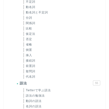
不定詞
動名詞
動名詞と不定詞
分詞
関係詞
比較
仮定法
否定
省略
倒置
挿入
接続詞
前置詞
疑問詞
代名詞
語法
55
Twtterで学ぶ語法
語法の勉強法
動詞の語法
名詞の語法