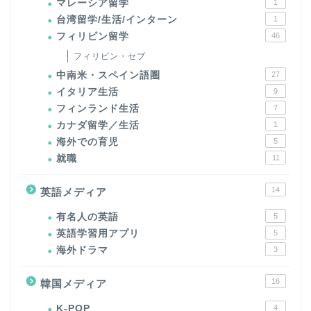
マレーシア留学
1
台湾留学/生活/インターン
1
フィリピン留学
46
フィリピン・セブ
中南米・スペイン語圏
27
イタリア生活
9
フィンランド生活
7
カナダ留学／生活
1
海外での育児
5
就職
11
14
英語メディア
有名人の英語
5
英語学習用アプリ
5
海外ドラマ
3
16
韓国メディア
K-POP
4