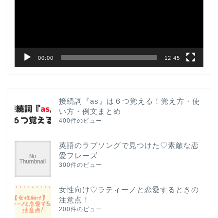
ー
ヤ
ー
00:00
12:45
接続詞『as』は６つ覚える！覚え方・使
い方・例文まとめ
400件のビュー
英語のラブソングで見つけた♡素敵な恋
愛フレーズ
300件のビュー
女性向け♡ラティーノと恋愛するときの
注意点！
200件のビュー