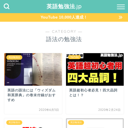
英語勉強法.jp
YouTube 10,000人達成！
― CATEGORY ―
語法の勉強法
YouTube
英語勉強法
英語の語法には「ウィズダム
英語超初心者必見！四大品詞
和英辞典」の巻末付録がおす
とは！？
すめ
2020年6月5日
2020年2月24日
英語勉強法
英語勉強法