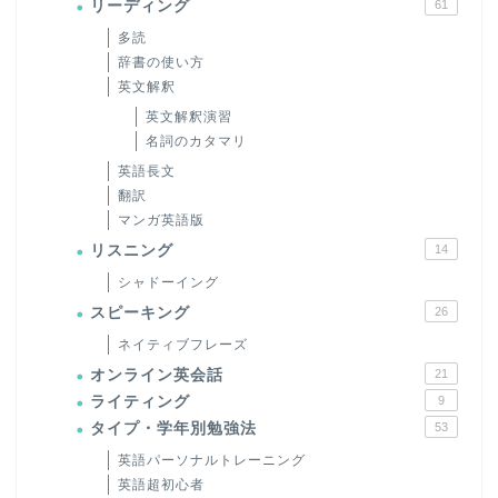
リーディング
61
多読
辞書の使い方
英文解釈
英文解釈演習
名詞のカタマリ
英語長文
翻訳
マンガ英語版
リスニング
14
シャドーイング
スピーキング
26
ネイティブフレーズ
オンライン英会話
21
ライティング
9
タイプ・学年別勉強法
53
英語パーソナルトレーニング
英語超初心者