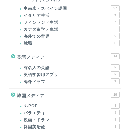
フィリピン・セブ
中南米・スペイン語圏
27
イタリア生活
9
フィンランド生活
7
カナダ留学／生活
1
海外での育児
5
就職
11
14
英語メディア
有名人の英語
5
英語学習用アプリ
5
海外ドラマ
3
16
韓国メディア
K-POP
4
バラエティ
3
映画・ドラマ
8
韓国美活旅
4