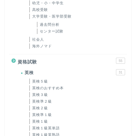
幼児・小・中学生
高校受験
大学受験・医学部受験
過去問分析
センター試験
社会人
海外ノマド
55
資格試験
英検
31
英検５級
英検のおすすめ本
英検３級
英検準２級
英検２級
英検準１級
英検１級
英検１級英単語
英検１級英熟語