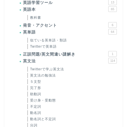
英語学習ツール
13
英語本
65
教科書
発音・アクセント
6
英単語
64
似ている英単語・類語
Twitterで英単語
正誤問題/英文間違い謎解き
1
英文法
114
Twitterで学ぶ英文法
英文法の勉強法
５文型
完了形
助動詞
受け身・受動態
不定詞
動名詞
動名詞と不定詞
分詞