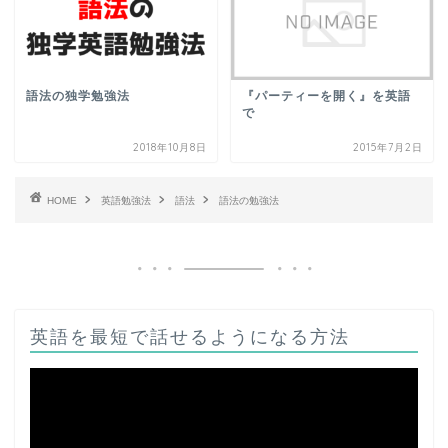
語法の独学勉強法
『パーティーを開く』を英語
で
2018年10月8日
2015年7月2日
HOME
英語勉強法
語法
語法の勉強法
英語を最短で話せるようになる方法
動
画
プ
レ