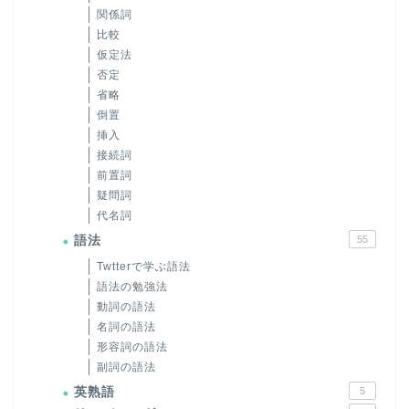
関係詞
比較
仮定法
否定
省略
倒置
挿入
接続詞
前置詞
疑問詞
代名詞
語法
55
Twtterで学ぶ語法
語法の勉強法
動詞の語法
名詞の語法
形容詞の語法
副詞の語法
英熟語
5