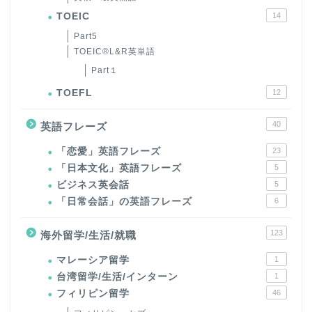
TOEIC
14
Part5
TOEIC®L&R英単語
Part１
TOEFL
12
40
英語フレーズ
「恋愛」英語フレーズ
23
「日本文化」英語フレーズ
5
ビジネス英会話
5
「日常会話」の英語フレーズ
6
123
海外留学/生活/就職
マレーシア留学
1
台湾留学/生活/インターン
1
フィリピン留学
46