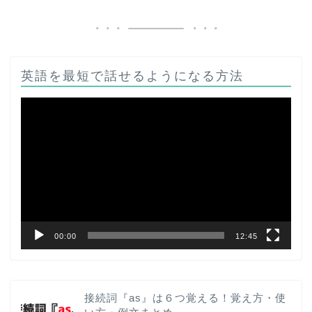
英語を最短で話せるようになる方法
動
画
プ
レ
ー
ヤ
ー
00:00
12:45
接続詞『as』は６つ覚える！覚え方・使