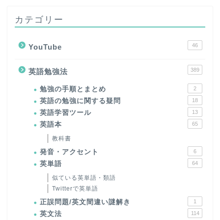
カテゴリー
46
YouTube
389
英語勉強法
勉強の手順とまとめ
2
英語の勉強に関する疑問
18
英語学習ツール
13
英語本
65
教科書
発音・アクセント
6
英単語
64
似ている英単語・類語
Twitterで英単語
正誤問題/英文間違い謎解き
1
英文法
114