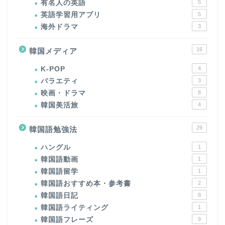
有名人の英語
5
英語学習用アプリ
5
海外ドラマ
3
16
韓国メディア
K-POP
4
バラエティ
3
映画・ドラマ
8
韓国美活旅
4
29
韓国語勉強法
ハングル
1
韓国語動画
1
韓国語留学
1
韓国語おすすめ本・参考書
2
韓国語日記
8
韓国語ライティング
1
韓国語フレーズ
9