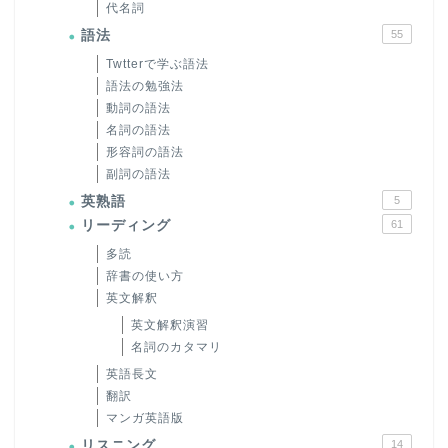
代名詞
語法
55
Twtterで学ぶ語法
語法の勉強法
動詞の語法
名詞の語法
形容詞の語法
副詞の語法
英熟語
5
リーディング
61
多読
辞書の使い方
英文解釈
英文解釈演習
名詞のカタマリ
英語長文
翻訳
マンガ英語版
リスニング
14