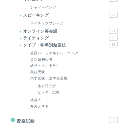
シャドーイング
スピーキング
26
ネイティブフレーズ
オンライン英会話
21
ライティング
9
タイプ・学年別勉強法
53
英語パーソナルトレーニング
英語超初心者
幼児・小・中学生
高校受験
大学受験・医学部受験
過去問分析
センター試験
社会人
海外ノマド
55
資格試験