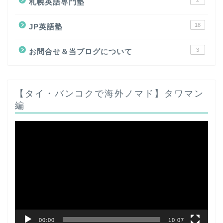
2
札幌英語専門塾
18
JP英語塾
3
お問合せ＆当ブログについて
【タイ・バンコクで海外ノマド】タワマン
編
動
画
プ
レ
ー
ヤ
ー
00:00
10:07