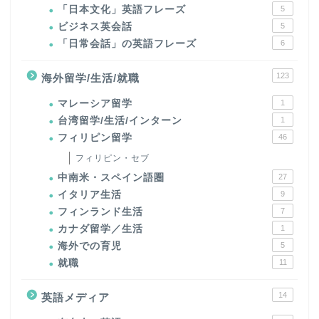
「日本文化」英語フレーズ
5
ビジネス英会話
5
「日常会話」の英語フレーズ
6
123
海外留学/生活/就職
マレーシア留学
1
台湾留学/生活/インターン
1
フィリピン留学
46
フィリピン・セブ
中南米・スペイン語圏
27
イタリア生活
9
フィンランド生活
7
カナダ留学／生活
1
海外での育児
5
就職
11
14
英語メディア