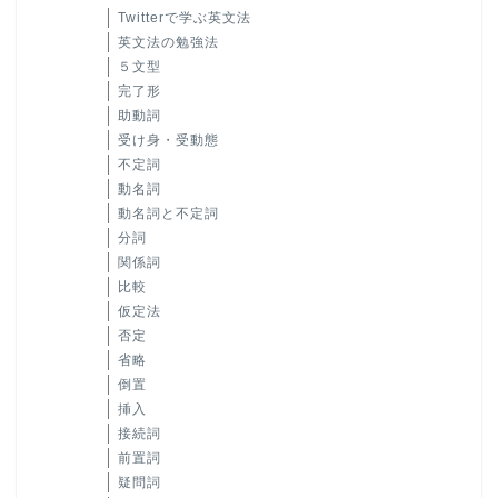
Twitterで学ぶ英文法
英文法の勉強法
５文型
完了形
助動詞
受け身・受動態
不定詞
動名詞
動名詞と不定詞
分詞
関係詞
比較
仮定法
否定
省略
倒置
挿入
接続詞
前置詞
疑問詞