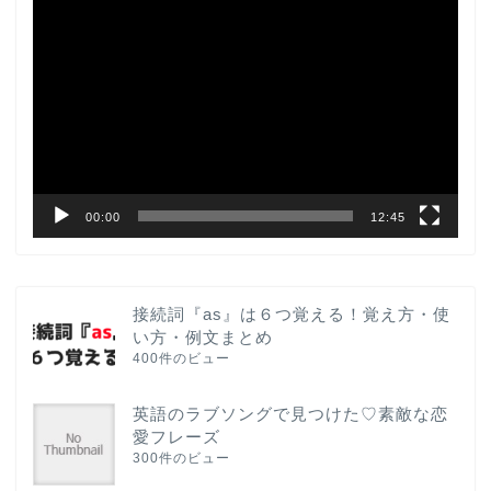
動
画
プ
レ
ー
ヤ
ー
00:00
12:45
接続詞『as』は６つ覚える！覚え方・使
い方・例文まとめ
400件のビュー
英語のラブソングで見つけた♡素敵な恋
愛フレーズ
300件のビュー