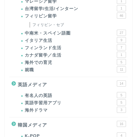
マレーシア留学
1
台湾留学/生活/インターン
1
フィリピン留学
46
フィリピン・セブ
中南米・スペイン語圏
27
イタリア生活
9
フィンランド生活
7
カナダ留学／生活
1
海外での育児
5
就職
11
14
英語メディア
有名人の英語
5
英語学習用アプリ
5
海外ドラマ
3
16
韓国メディア
K-POP
4