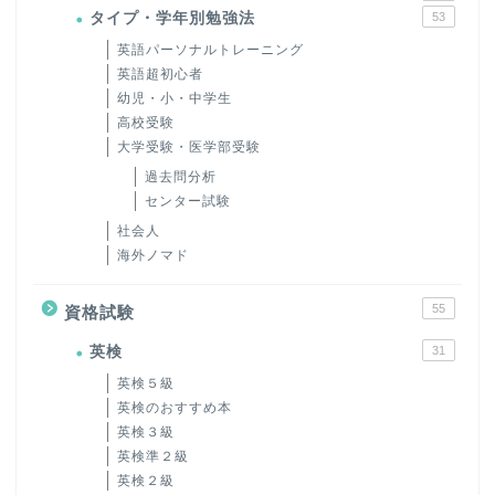
タイプ・学年別勉強法
53
英語パーソナルトレーニング
英語超初心者
幼児・小・中学生
高校受験
大学受験・医学部受験
過去問分析
センター試験
社会人
海外ノマド
55
資格試験
英検
31
英検５級
英検のおすすめ本
英検３級
英検準２級
英検２級