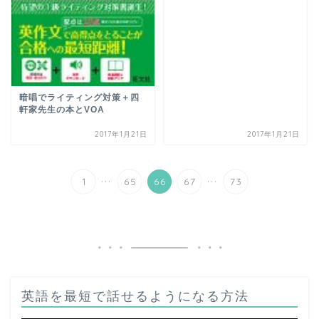
暗唱でライティング対策＋四
軒家先生の本とVOA
2017年1月21日
2017年1月21日
...
...
1
65
66
67
73
英語を最短で話せるようになる方法