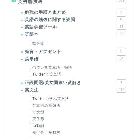
389
英語勉強法
勉強の手順とまとめ
2
英語の勉強に関する疑問
18
英語学習ツール
13
英語本
65
教科書
発音・アクセント
6
英単語
64
似ている英単語・類語
Twitterで英単語
正誤問題/英文間違い謎解き
1
英文法
114
Twitterで学ぶ英文法
英文法の勉強法
５文型
完了形
助動詞
受け身・受動態