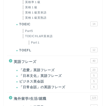
英検準１級
英検１級
英検１級英単語
英検１級英熟語
TOEIC
14
Part5
TOEIC®L&R英単語
Part１
TOEFL
12
40
英語フレーズ
「恋愛」英語フレーズ
23
「日本文化」英語フレーズ
5
ビジネス英会話
5
「日常会話」の英語フレーズ
6
123
海外留学/生活/就職