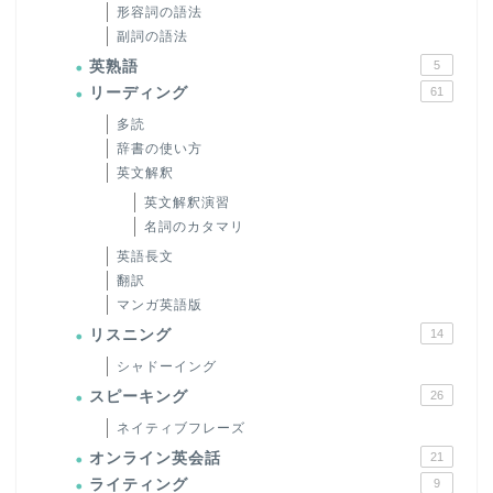
形容詞の語法
副詞の語法
英熟語
5
リーディング
61
多読
辞書の使い方
英文解釈
英文解釈演習
名詞のカタマリ
英語長文
翻訳
マンガ英語版
リスニング
14
シャドーイング
スピーキング
26
ネイティブフレーズ
オンライン英会話
21
ライティング
9