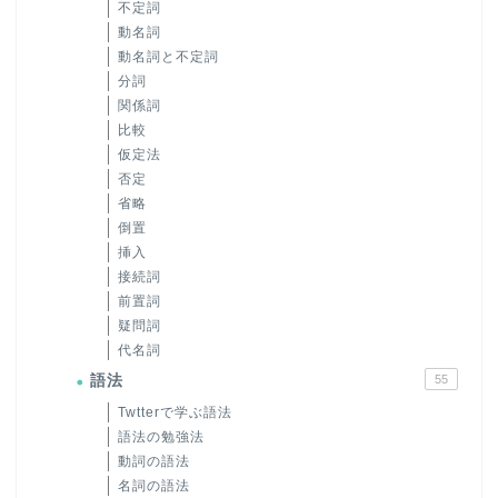
不定詞
動名詞
動名詞と不定詞
分詞
関係詞
比較
仮定法
否定
省略
倒置
挿入
接続詞
前置詞
疑問詞
代名詞
語法
55
Twtterで学ぶ語法
語法の勉強法
動詞の語法
名詞の語法