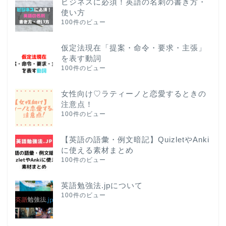
ビジネスに必須！英語の名刺の書き方・
使い方
100件のビュー
仮定法現在「提案・命令・要求・主張」
を表す動詞
100件のビュー
女性向け♡ラティーノと恋愛するときの
注意点！
100件のビュー
【英語の語彙・例文暗記】QuizletやAnki
に使える素材まとめ
100件のビュー
英語勉強法.jpについて
100件のビュー