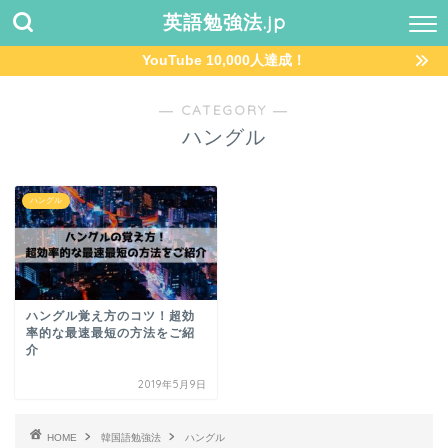
英語勉強法.jp
YouTube 10,000人達成！
― CATEGORY ―
ハングル
ハングル
ハングル覚え方のコツ！超効
率的な最速最短の方法をご紹
介
2019年5月9日
HOME
韓国語勉強法
ハングル