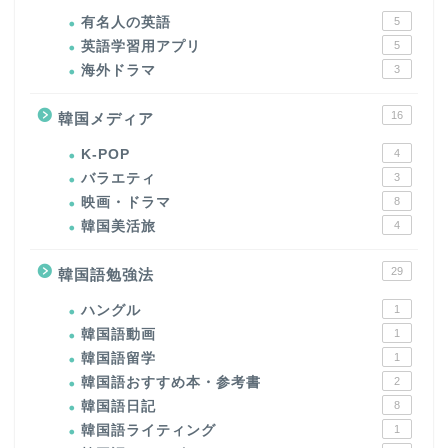
有名人の英語
5
英語学習用アプリ
5
海外ドラマ
3
16
韓国メディア
K-POP
4
バラエティ
3
映画・ドラマ
8
韓国美活旅
4
29
韓国語勉強法
ハングル
1
韓国語動画
1
韓国語留学
1
韓国語おすすめ本・参考書
2
韓国語日記
8
韓国語ライティング
1