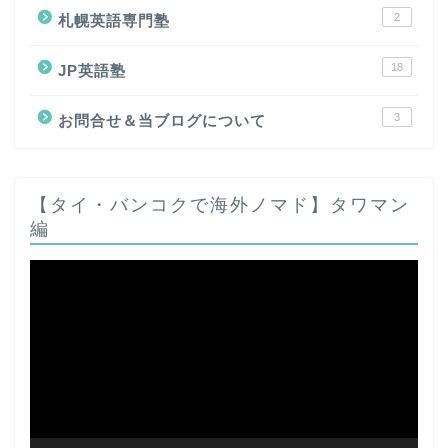
2
札幌英語専門塾
18
JP英語塾
3
お問合せ＆当ブログについて
【タイ・バンコクで海外ノマド】タワマン
編
動
画
プ
レ
ー
ヤ
ー