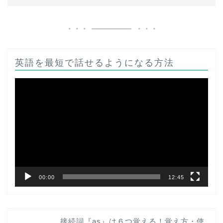
英語を最短で話せるようになる方法
動
画
プ
レ
ー
ヤ
ー
00:00
12:45
接続詞『as』は６つ覚える！覚え方・使