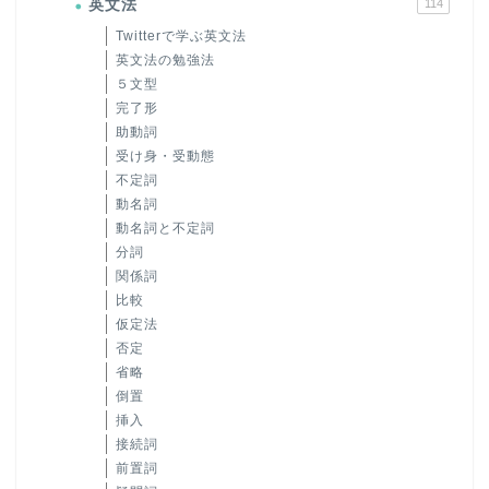
英文法
114
Twitterで学ぶ英文法
英文法の勉強法
５文型
完了形
助動詞
受け身・受動態
不定詞
動名詞
動名詞と不定詞
分詞
関係詞
比較
仮定法
否定
省略
倒置
挿入
接続詞
前置詞