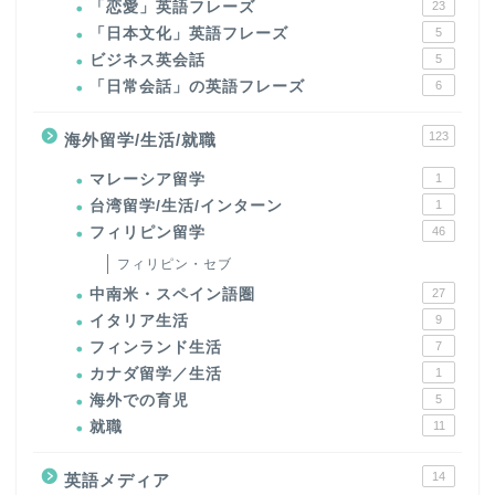
「恋愛」英語フレーズ
23
「日本文化」英語フレーズ
5
ビジネス英会話
5
「日常会話」の英語フレーズ
6
123
海外留学/生活/就職
マレーシア留学
1
台湾留学/生活/インターン
1
フィリピン留学
46
フィリピン・セブ
中南米・スペイン語圏
27
イタリア生活
9
フィンランド生活
7
カナダ留学／生活
1
海外での育児
5
就職
11
14
英語メディア