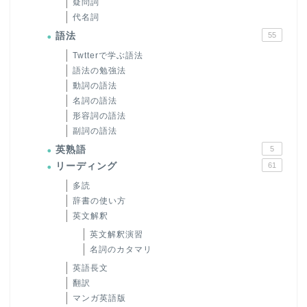
疑問詞
代名詞
語法
55
Twtterで学ぶ語法
語法の勉強法
動詞の語法
名詞の語法
形容詞の語法
副詞の語法
英熟語
5
リーディング
61
多読
辞書の使い方
英文解釈
英文解釈演習
名詞のカタマリ
英語長文
翻訳
マンガ英語版