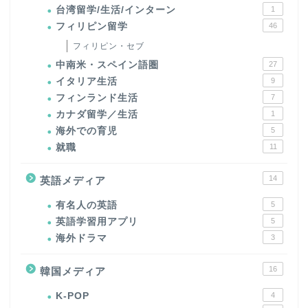
台湾留学/生活/インターン
1
フィリピン留学
46
フィリピン・セブ
中南米・スペイン語圏
27
イタリア生活
9
フィンランド生活
7
カナダ留学／生活
1
海外での育児
5
就職
11
14
英語メディア
有名人の英語
5
英語学習用アプリ
5
海外ドラマ
3
16
韓国メディア
K-POP
4