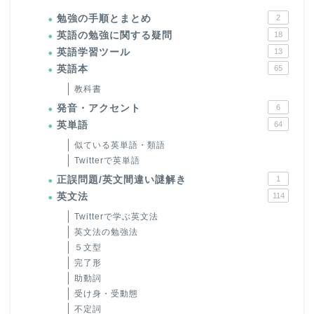
勉強の手順とまとめ
2
英語の勉強に関する疑問
18
英語学習ツール
13
英語本
65
教科書
発音・アクセント
6
英単語
64
似ている英単語・類語
Twitterで英単語
正誤問題/英文間違い謎解き
1
英文法
114
Twitterで学ぶ英文法
英文法の勉強法
５文型
完了形
助動詞
受け身・受動態
不定詞