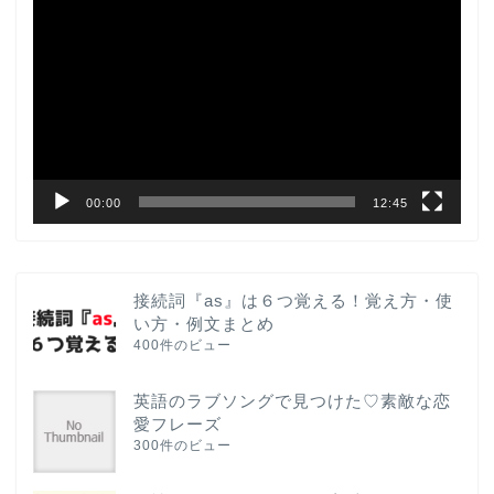
画
プ
レ
ー
ヤ
ー
00:00
12:45
接続詞『as』は６つ覚える！覚え方・使
い方・例文まとめ
400件のビュー
英語のラブソングで見つけた♡素敵な恋
愛フレーズ
300件のビュー