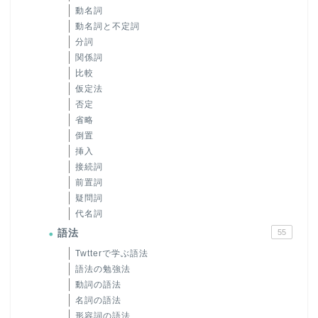
動名詞
動名詞と不定詞
分詞
関係詞
比較
仮定法
否定
省略
倒置
挿入
接続詞
前置詞
疑問詞
代名詞
語法
55
Twtterで学ぶ語法
語法の勉強法
動詞の語法
名詞の語法
形容詞の語法