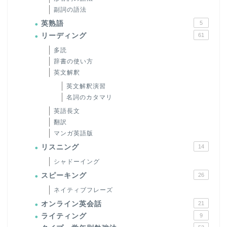
副詞の語法
英熟語
5
リーディング
61
多読
辞書の使い方
英文解釈
英文解釈演習
名詞のカタマリ
英語長文
翻訳
マンガ英語版
リスニング
14
シャドーイング
スピーキング
26
ネイティブフレーズ
オンライン英会話
21
ライティング
9