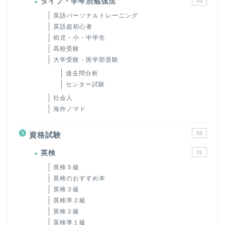
タイプ・学年別勉強法
53
英語パーソナルトレーニング
英語超初心者
幼児・小・中学生
高校受験
大学受験・医学部受験
過去問分析
センター試験
社会人
海外ノマド
55
資格試験
英検
31
英検５級
英検のおすすめ本
英検３級
英検準２級
英検２級
英検準１級