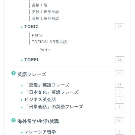
英検１級
英検１級英単語
英検１級英熟語
TOEIC
14
Part5
TOEIC®L&R英単語
Part１
TOEFL
12
40
英語フレーズ
「恋愛」英語フレーズ
23
「日本文化」英語フレーズ
5
ビジネス英会話
5
「日常会話」の英語フレーズ
6
123
海外留学/生活/就職
マレーシア留学
1