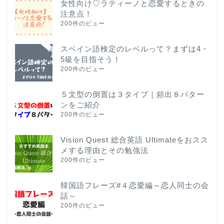
女性向け♡ラティーノと恋愛するときの
注意点！
200件のビュー
スペイン語検定のレベルって？まずは4・
5級を目指そう！
200件のビュー
５文型の倒置は３タイプ｜頻出８パター
ンをご紹介
200件のビュー
Vision Quest 総合英語 Ultimateをおスス
メする理由とその勉強法
200件のビュー
韓国語フレーズ#４恋愛編～恋人同士の会
話～
200件のビュー