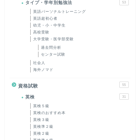
タイプ・学年別勉強法
53
英語パーソナルトレーニング
英語超初心者
幼児・小・中学生
高校受験
大学受験・医学部受験
過去問分析
センター試験
社会人
海外ノマド
55
資格試験
英検
31
英検５級
英検のおすすめ本
英検３級
英検準２級
英検２級