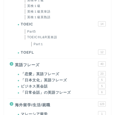
英検準１級
英検１級
英検１級英単語
英検１級英熟語
TOEIC
14
Part5
TOEIC®L&R英単語
Part１
TOEFL
12
40
英語フレーズ
「恋愛」英語フレーズ
23
「日本文化」英語フレーズ
5
ビジネス英会話
5
「日常会話」の英語フレーズ
6
123
海外留学/生活/就職
マレーシア留学
1