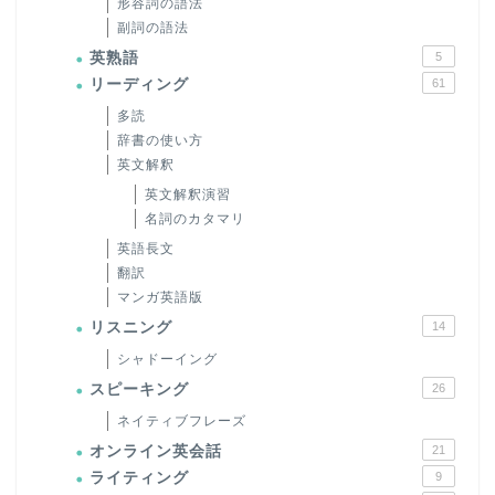
形容詞の語法
副詞の語法
英熟語
5
リーディング
61
多読
辞書の使い方
英文解釈
英文解釈演習
名詞のカタマリ
英語長文
翻訳
マンガ英語版
リスニング
14
シャドーイング
スピーキング
26
ネイティブフレーズ
オンライン英会話
21
ライティング
9