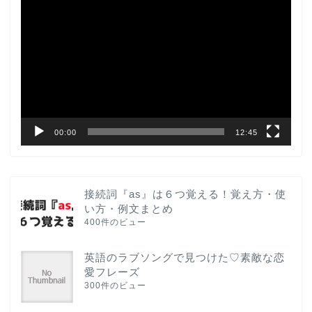
画
プ
レ
ー
ヤ
ー
00:00
12:45
接続詞『as』は６つ覚える！覚え方・使
い方・例文まとめ
400件のビュー
英語のラブソングで見つけた♡素敵な恋
愛フレーズ
300件のビュー