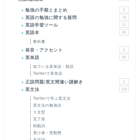
勉強の手順とまとめ
2
英語の勉強に関する疑問
18
英語学習ツール
13
英語本
65
教科書
発音・アクセント
6
英単語
64
似ている英単語・類語
Twitterで英単語
正誤問題/英文間違い謎解き
1
英文法
114
Twitterで学ぶ英文法
英文法の勉強法
５文型
完了形
助動詞
受け身・受動態
不定詞