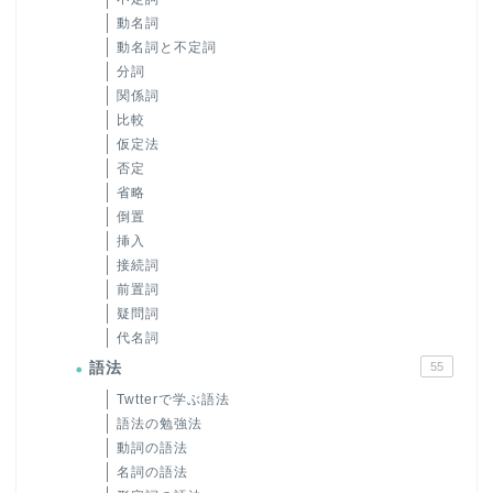
動名詞
動名詞と不定詞
分詞
関係詞
比較
仮定法
否定
省略
倒置
挿入
接続詞
前置詞
疑問詞
代名詞
語法
55
Twtterで学ぶ語法
語法の勉強法
動詞の語法
名詞の語法