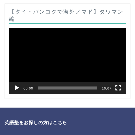
【タイ・バンコクで海外ノマド】タワマン
編
動
画
プ
レ
ー
ヤ
ー
00:00
10:07
英語塾をお探しの方はこちら