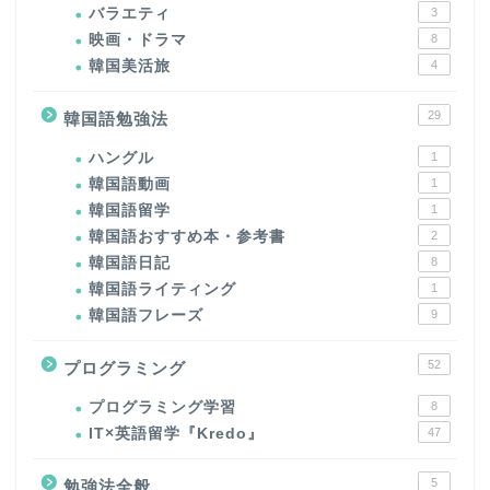
バラエティ
3
映画・ドラマ
8
韓国美活旅
4
29
韓国語勉強法
ハングル
1
韓国語動画
1
韓国語留学
1
韓国語おすすめ本・参考書
2
韓国語日記
8
韓国語ライティング
1
韓国語フレーズ
9
52
プログラミング
プログラミング学習
8
IT×英語留学『Kredo』
47
5
勉強法全般