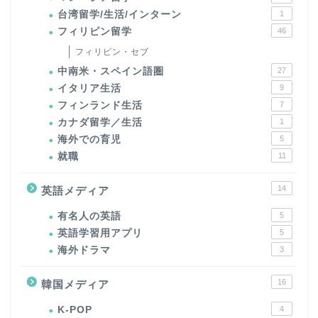
台湾留学/生活/インターン
1
フィリピン留学
46
フィリピン・セブ
中南米・スペイン語圏
27
イタリア生活
9
フィンランド生活
7
カナダ留学／生活
1
海外での育児
5
就職
11
14
英語メディア
有名人の英語
5
英語学習用アプリ
5
海外ドラマ
3
16
韓国メディア
K-POP
4