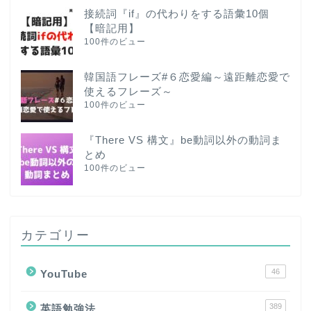
接続詞『if』の代わりをする語彙10個
【暗記用】
100件のビュー
韓国語フレーズ#６恋愛編～遠距離恋愛で
使えるフレーズ～
100件のビュー
『There VS 構文』be動詞以外の動詞ま
とめ
100件のビュー
カテゴリー
46
YouTube
389
英語勉強法