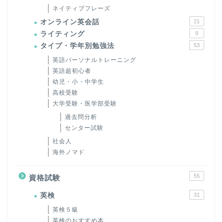
ネイティブフレーズ
オンライン英会話
21
ライティング
9
タイプ・学年別勉強法
53
英語パーソナルトレーニング
英語超初心者
幼児・小・中学生
高校受験
大学受験・医学部受験
過去問分析
センター試験
社会人
海外ノマド
55
資格試験
英検
31
英検５級
英検のおすすめ本