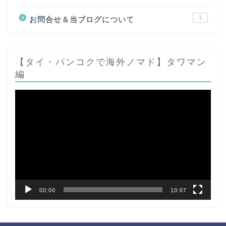
3
お問合せ＆当ブログについて
【タイ・バンコクで海外ノマド】タワマン
編
動
画
プ
レ
ー
ヤ
ー
00:00
10:07