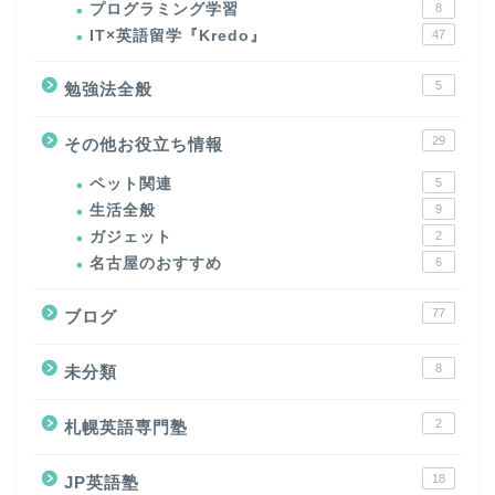
プログラミング学習
8
IT×英語留学『Kredo』
47
5
勉強法全般
29
その他お役立ち情報
ペット関連
5
生活全般
9
ガジェット
2
名古屋のおすすめ
6
77
ブログ
8
未分類
2
札幌英語専門塾
18
JP英語塾