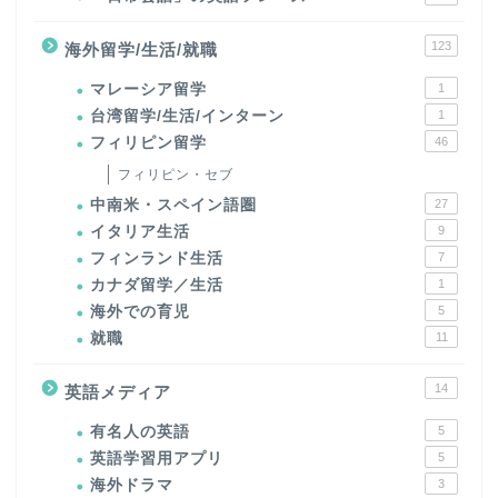
123
海外留学/生活/就職
マレーシア留学
1
台湾留学/生活/インターン
1
フィリピン留学
46
フィリピン・セブ
中南米・スペイン語圏
27
イタリア生活
9
フィンランド生活
7
カナダ留学／生活
1
海外での育児
5
就職
11
14
英語メディア
有名人の英語
5
英語学習用アプリ
5
海外ドラマ
3