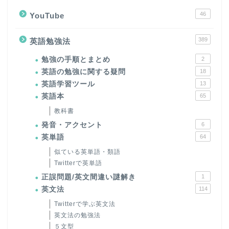
46
YouTube
389
英語勉強法
勉強の手順とまとめ
2
英語の勉強に関する疑問
18
英語学習ツール
13
英語本
65
教科書
発音・アクセント
6
英単語
64
似ている英単語・類語
Twitterで英単語
正誤問題/英文間違い謎解き
1
英文法
114
Twitterで学ぶ英文法
英文法の勉強法
５文型