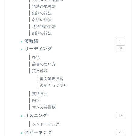
語法の勉強法
動詞の語法
名詞の語法
形容詞の語法
副詞の語法
英熟語
5
リーディング
61
多読
辞書の使い方
英文解釈
英文解釈演習
名詞のカタマリ
英語長文
翻訳
マンガ英語版
リスニング
14
シャドーイング
スピーキング
26