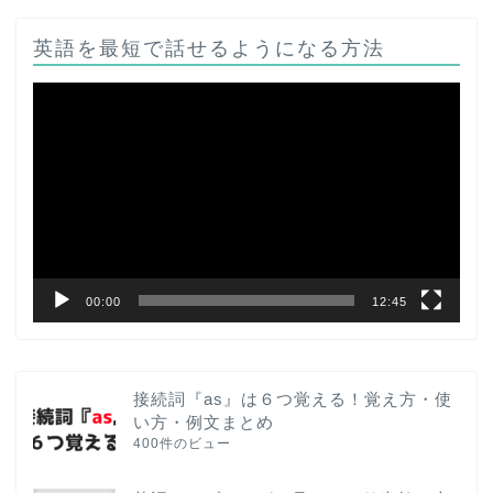
英語を最短で話せるようになる方法
動
画
プ
レ
ー
ヤ
ー
00:00
12:45
接続詞『as』は６つ覚える！覚え方・使
い方・例文まとめ
400件のビュー