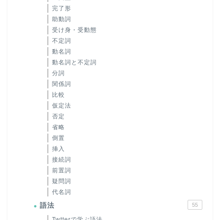
完了形
助動詞
受け身・受動態
不定詞
動名詞
動名詞と不定詞
分詞
関係詞
比較
仮定法
否定
省略
倒置
挿入
接続詞
前置詞
疑問詞
代名詞
語法
55
Twtterで学ぶ語法