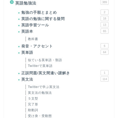
389
英語勉強法
勉強の手順とまとめ
2
英語の勉強に関する疑問
18
英語学習ツール
13
英語本
65
教科書
発音・アクセント
6
英単語
64
似ている英単語・類語
Twitterで英単語
正誤問題/英文間違い謎解き
1
英文法
114
Twitterで学ぶ英文法
英文法の勉強法
５文型
完了形
助動詞
受け身・受動態