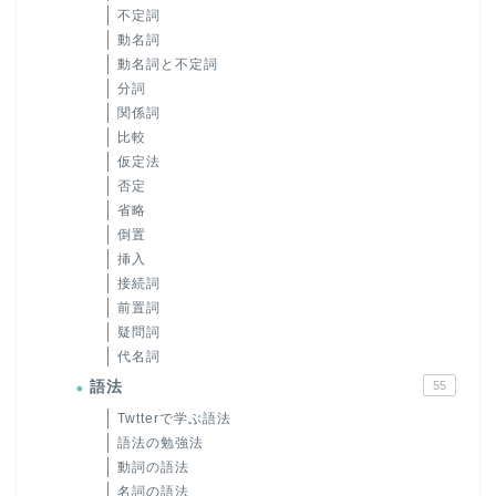
不定詞
動名詞
動名詞と不定詞
分詞
関係詞
比較
仮定法
否定
省略
倒置
挿入
接続詞
前置詞
疑問詞
代名詞
語法
55
Twtterで学ぶ語法
語法の勉強法
動詞の語法
名詞の語法