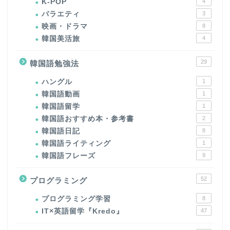
K-POP
4
バラエティ
3
映画・ドラマ
8
韓国美活旅
4
29
韓国語勉強法
ハングル
1
韓国語動画
1
韓国語留学
1
韓国語おすすめ本・参考書
2
韓国語日記
8
韓国語ライティング
1
韓国語フレーズ
9
52
プログラミング
プログラミング学習
8
IT×英語留学『Kredo』
47