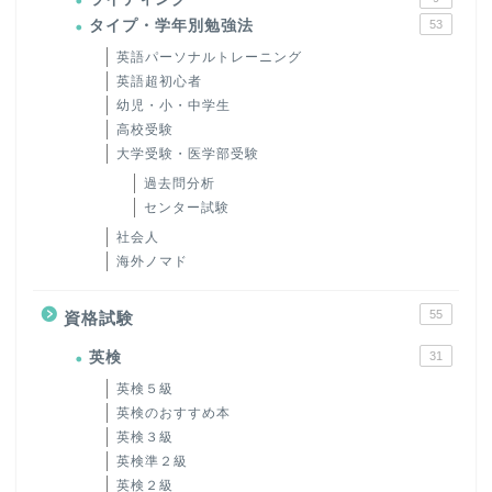
タイプ・学年別勉強法
53
英語パーソナルトレーニング
英語超初心者
幼児・小・中学生
高校受験
大学受験・医学部受験
過去問分析
センター試験
社会人
海外ノマド
55
資格試験
英検
31
英検５級
英検のおすすめ本
英検３級
英検準２級
英検２級