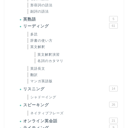
形容詞の語法
副詞の語法
英熟語
5
リーディング
61
多読
辞書の使い方
英文解釈
英文解釈演習
名詞のカタマリ
英語長文
翻訳
マンガ英語版
リスニング
14
シャドーイング
スピーキング
26
ネイティブフレーズ
オンライン英会話
21
ライティング
9