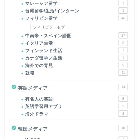
マレーシア留学
1
台湾留学/生活/インターン
1
フィリピン留学
46
フィリピン・セブ
中南米・スペイン語圏
27
イタリア生活
9
フィンランド生活
7
カナダ留学／生活
1
海外での育児
5
就職
11
14
英語メディア
有名人の英語
5
英語学習用アプリ
5
海外ドラマ
3
16
韓国メディア