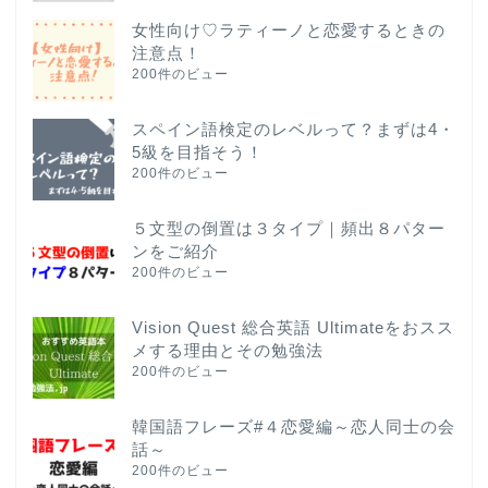
女性向け♡ラティーノと恋愛するときの
注意点！
200件のビュー
スペイン語検定のレベルって？まずは4・
5級を目指そう！
200件のビュー
５文型の倒置は３タイプ｜頻出８パター
ンをご紹介
200件のビュー
Vision Quest 総合英語 Ultimateをおスス
メする理由とその勉強法
200件のビュー
韓国語フレーズ#４恋愛編～恋人同士の会
話～
200件のビュー