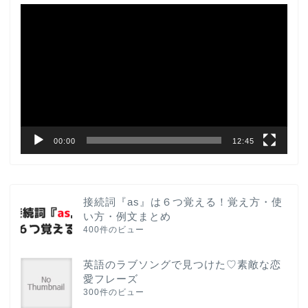
動
画
プ
レ
ー
ヤ
ー
00:00
12:45
接続詞『as』は６つ覚える！覚え方・使
い方・例文まとめ
400件のビュー
英語のラブソングで見つけた♡素敵な恋
愛フレーズ
300件のビュー