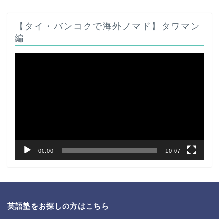
【タイ・バンコクで海外ノマド】タワマン
編
動
画
プ
レ
ー
ヤ
ー
00:00
10:07
英語塾をお探しの方はこちら