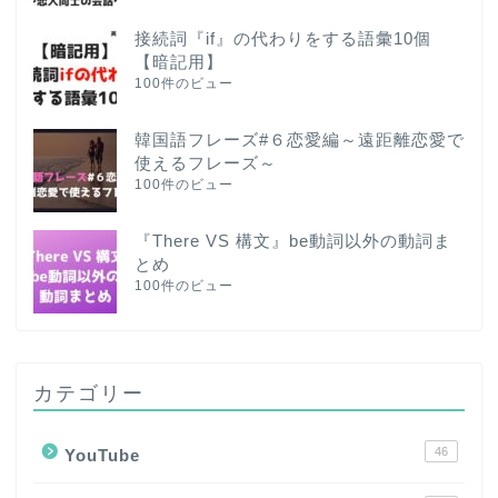
接続詞『if』の代わりをする語彙10個
【暗記用】
100件のビュー
韓国語フレーズ#６恋愛編～遠距離恋愛で
使えるフレーズ～
100件のビュー
『There VS 構文』be動詞以外の動詞ま
とめ
100件のビュー
カテゴリー
46
YouTube