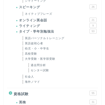
シャドーイング
スピーキング
26
ネイティブフレーズ
オンライン英会話
21
ライティング
9
タイプ・学年別勉強法
53
英語パーソナルトレーニング
英語超初心者
幼児・小・中学生
高校受験
大学受験・医学部受験
過去問分析
センター試験
社会人
海外ノマド
55
資格試験
英検
31