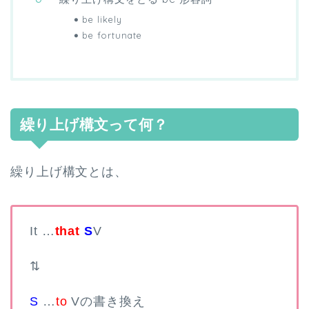
be likely
be fortunate
繰り上げ構文って何？
繰り上げ構文とは、
It …
that
S
V
⇅
S
…
to
V
の書き換え