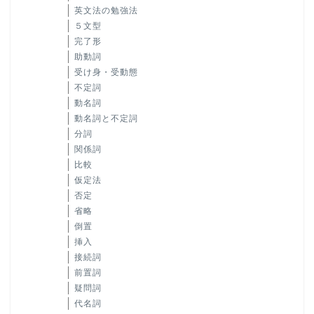
英文法の勉強法
５文型
完了形
助動詞
受け身・受動態
不定詞
動名詞
動名詞と不定詞
分詞
関係詞
比較
仮定法
否定
省略
倒置
挿入
接続詞
前置詞
疑問詞
代名詞