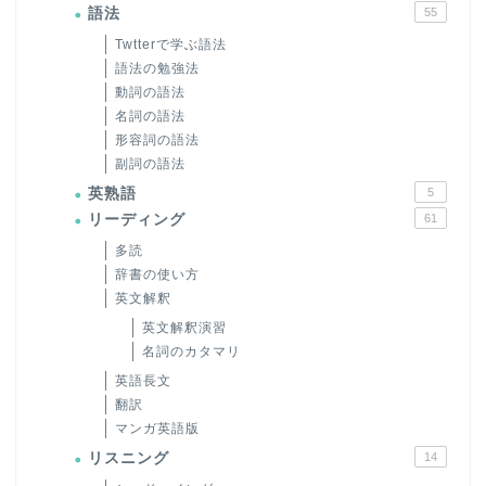
語法
55
Twtterで学ぶ語法
語法の勉強法
動詞の語法
名詞の語法
形容詞の語法
副詞の語法
英熟語
5
リーディング
61
多読
辞書の使い方
英文解釈
英文解釈演習
名詞のカタマリ
英語長文
翻訳
マンガ英語版
リスニング
14