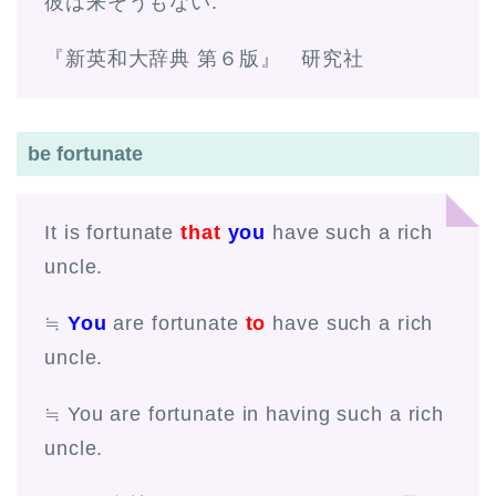
彼は来そうもない.
『新英和大辞典 第６版』 研究社
be fortunate
It is fortunate
that
you
have such a rich
uncle.
≒
You
are fortunate
to
have such a rich
uncle.
≒ You are fortunate in having such a rich
uncle.