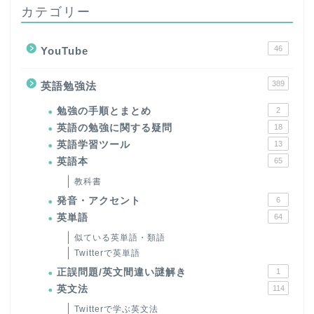
カテゴリー
46
YouTube
389
英語勉強法
勉強の手順とまとめ
2
英語の勉強に関する疑問
18
英語学習ツール
13
英語本
65
教科書
発音・アクセント
6
英単語
64
似ている英単語・類語
Twitterで英単語
正誤問題/英文間違い謎解き
1
英文法
114
Twitterで学ぶ英文法