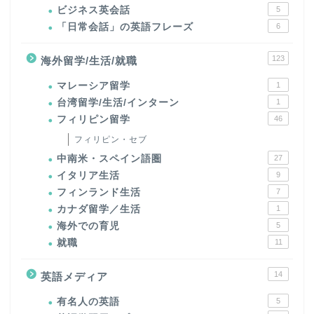
ビジネス英会話
5
「日常会話」の英語フレーズ
6
123
海外留学/生活/就職
マレーシア留学
1
台湾留学/生活/インターン
1
フィリピン留学
46
フィリピン・セブ
中南米・スペイン語圏
27
イタリア生活
9
フィンランド生活
7
カナダ留学／生活
1
海外での育児
5
就職
11
14
英語メディア
有名人の英語
5