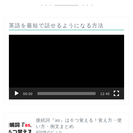
英語を最短で話せるようになる方法
動
画
プ
レ
ー
ヤ
ー
00:00
12:45
接続詞『as』は６つ覚える！覚え方・使
い方・例文まとめ
400件のビュー