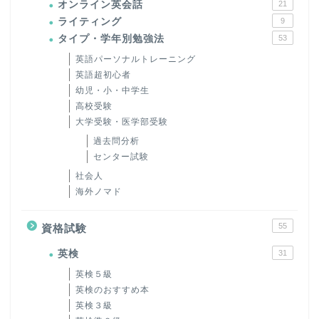
オンライン英会話
21
ライティング
9
タイプ・学年別勉強法
53
英語パーソナルトレーニング
英語超初心者
幼児・小・中学生
高校受験
大学受験・医学部受験
過去問分析
センター試験
社会人
海外ノマド
55
資格試験
英検
31
英検５級
英検のおすすめ本
英検３級