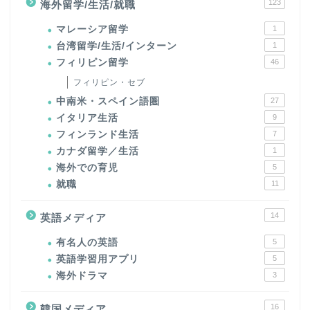
123
海外留学/生活/就職
マレーシア留学
1
台湾留学/生活/インターン
1
フィリピン留学
46
フィリピン・セブ
中南米・スペイン語圏
27
イタリア生活
9
フィンランド生活
7
カナダ留学／生活
1
海外での育児
5
就職
11
14
英語メディア
有名人の英語
5
英語学習用アプリ
5
海外ドラマ
3
16
韓国メディア