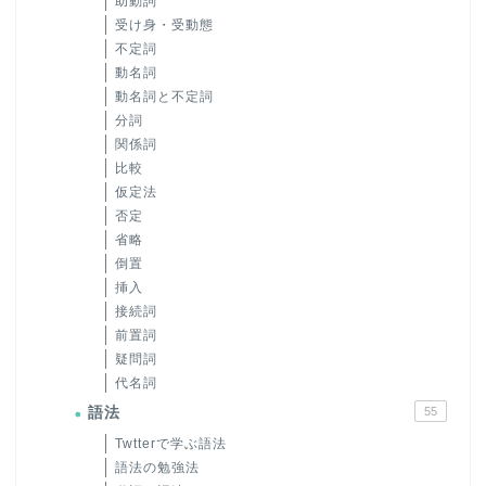
助動詞
受け身・受動態
不定詞
動名詞
動名詞と不定詞
分詞
関係詞
比較
仮定法
否定
省略
倒置
挿入
接続詞
前置詞
疑問詞
代名詞
語法
55
Twtterで学ぶ語法
語法の勉強法