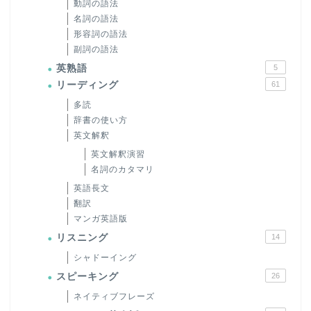
動詞の語法
名詞の語法
形容詞の語法
副詞の語法
英熟語
5
リーディング
61
多読
辞書の使い方
英文解釈
英文解釈演習
名詞のカタマリ
英語長文
翻訳
マンガ英語版
リスニング
14
シャドーイング
スピーキング
26
ネイティブフレーズ