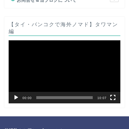
お問合せ＆当ブログについて
【タイ・バンコクで海外ノマド】タワマン
編
動
画
プ
レ
ー
ヤ
ー
00:00
10:07