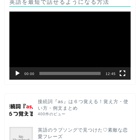
英語を最短で話せるようになる方法
動
画
プ
レ
ー
ヤ
ー
00:00
12:45
接続詞『as』は６つ覚える！覚え方・使
い方・例文まとめ
400件のビュー
英語のラブソングで見つけた♡素敵な恋
愛フレーズ