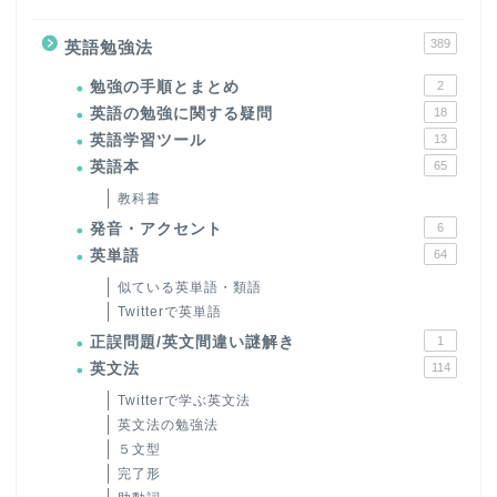
389
英語勉強法
勉強の手順とまとめ
2
英語の勉強に関する疑問
18
英語学習ツール
13
英語本
65
教科書
発音・アクセント
6
英単語
64
似ている英単語・類語
Twitterで英単語
正誤問題/英文間違い謎解き
1
英文法
114
Twitterで学ぶ英文法
英文法の勉強法
５文型
完了形