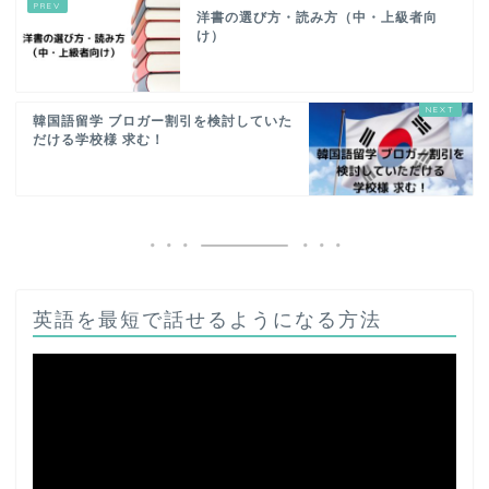
洋書の選び方・読み方（中・上級者向
け）
韓国語留学 ブロガー割引を検討していた
だける学校様 求む！
英語を最短で話せるようになる方法
動
画
プ
レ
ー
ヤ