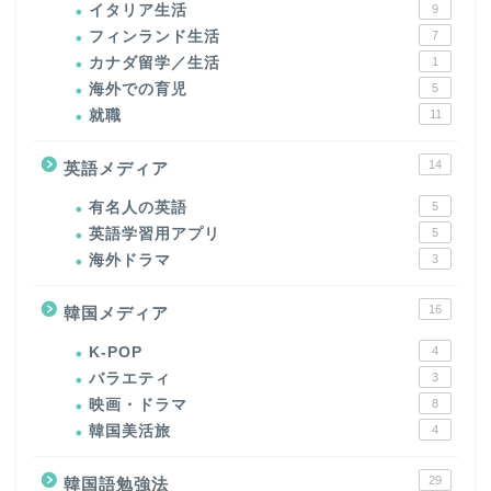
イタリア生活
9
フィンランド生活
7
カナダ留学／生活
1
海外での育児
5
就職
11
14
英語メディア
有名人の英語
5
英語学習用アプリ
5
海外ドラマ
3
16
韓国メディア
K-POP
4
バラエティ
3
映画・ドラマ
8
韓国美活旅
4
29
韓国語勉強法