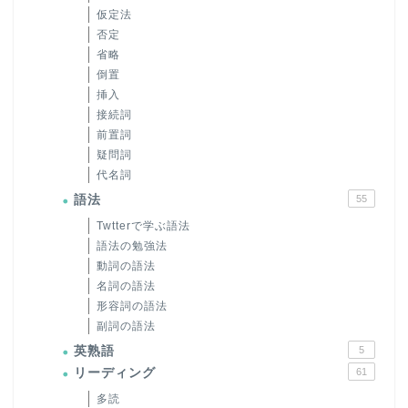
仮定法
否定
省略
倒置
挿入
接続詞
前置詞
疑問詞
代名詞
語法
55
Twtterで学ぶ語法
語法の勉強法
動詞の語法
名詞の語法
形容詞の語法
副詞の語法
英熟語
5
リーディング
61
多読