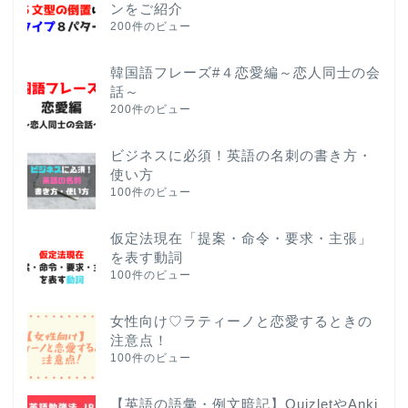
ンをご紹介
200件のビュー
韓国語フレーズ#４恋愛編～恋人同士の会
話～
200件のビュー
ビジネスに必須！英語の名刺の書き方・
使い方
100件のビュー
仮定法現在「提案・命令・要求・主張」
を表す動詞
100件のビュー
女性向け♡ラティーノと恋愛するときの
注意点！
100件のビュー
【英語の語彙・例文暗記】QuizletやAnki