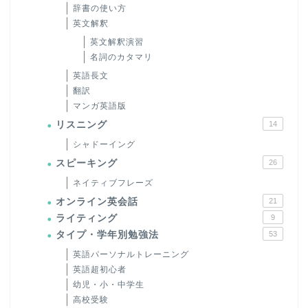
辞書の使い方
英文解釈
英文解釈演習
名詞のカタマリ
英語長文
翻訳
マンガ英語版
リスニング
14
シャドーイング
スピーキング
26
ネイティブフレーズ
オンライン英会話
21
ライティング
9
タイプ・学年別勉強法
53
英語パーソナルトレーニング
英語超初心者
幼児・小・中学生
高校受験