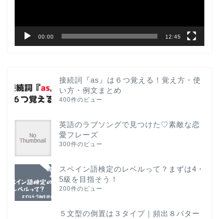
ー
00:00
12:45
接続詞『as』は６つ覚える！覚え方・使
い方・例文まとめ
400件のビュー
英語のラブソングで見つけた♡素敵な恋
愛フレーズ
300件のビュー
スペイン語検定のレベルって？まずは4・
5級を目指そう！
200件のビュー
５文型の倒置は３タイプ｜頻出８パター