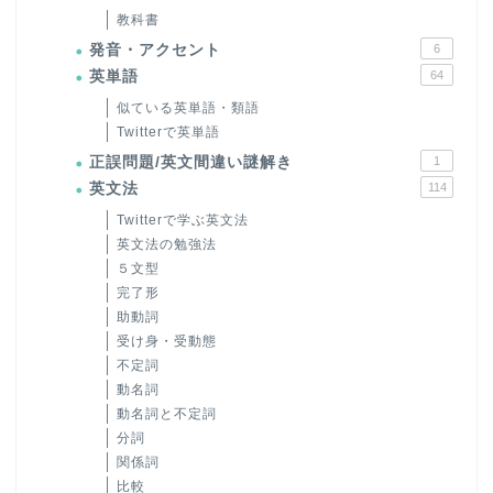
教科書
発音・アクセント
6
英単語
64
似ている英単語・類語
Twitterで英単語
正誤問題/英文間違い謎解き
1
英文法
114
Twitterで学ぶ英文法
英文法の勉強法
５文型
完了形
助動詞
受け身・受動態
不定詞
動名詞
動名詞と不定詞
分詞
関係詞
比較