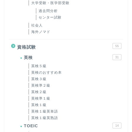
大学受験・医学部受験
過去問分析
センター試験
社会人
海外ノマド
55
資格試験
英検
31
英検５級
英検のおすすめ本
英検３級
英検準２級
英検２級
英検準１級
英検１級
英検１級英単語
英検１級英熟語
TOEIC
14