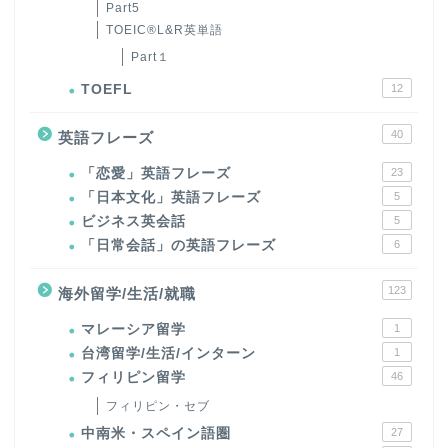
Part5
TOEIC®L&R英単語
Part１
TOEFL
12
40
英語フレーズ
「恋愛」英語フレーズ
23
「日本文化」英語フレーズ
5
ビジネス英会話
5
「日常会話」の英語フレーズ
6
123
海外留学/生活/就職
マレーシア留学
1
台湾留学/生活/インターン
1
フィリピン留学
46
フィリピン・セブ
中南米・スペイン語圏
27