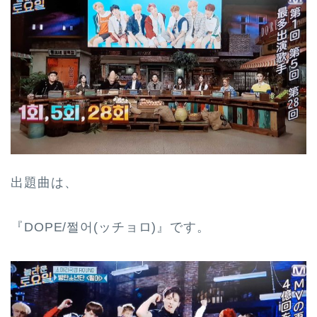
出題曲は、
『DOPE/쩔어(ッチョロ)』です。