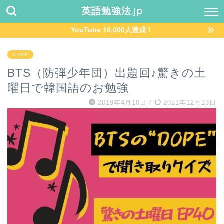
英語勉強法.jp
YouTube 10,000人達成！
K-POP
BTS（防弾少年団）出題回♪驚きの土
曜日で韓国語のお勉強
2019年4月10日
/
2021年12月13日