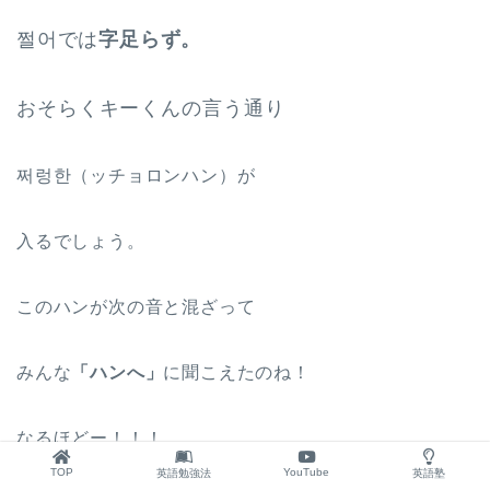
쩔어では
字足らず。
おそらくキーくんの言う通り
쩌렁한（ッチョロンハン）が
入るでしょう。
このハンが次の音と混ざって
みんな
「ハンへ」
に聞こえたのね！
なるほどー！！！
TOP
YouTube
英語勉強法
英語塾