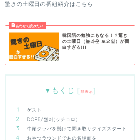
驚きの土曜日の番組紹介はこちら
韓国語の勉強にもなる！？驚き
の土曜日（놀라운 토요일）が面
白すぎる!!!
▼もくじ
[
]
非表示
ゲスト
DOPE/쩔어(ッチョロ)
牛頭クッパを懸けて聞き取りクイズスタート
おやつラウンドであの名場面を