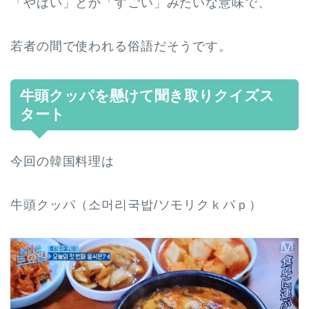
「やばい」とか「すごい」みたいな意味で、
若者の間で使われる俗語だそうです。
牛頭クッパを懸けて聞き取りクイズス
タート
今回の韓国料理は
牛頭クッパ（소머리국밥/ソモリクｋパｐ）