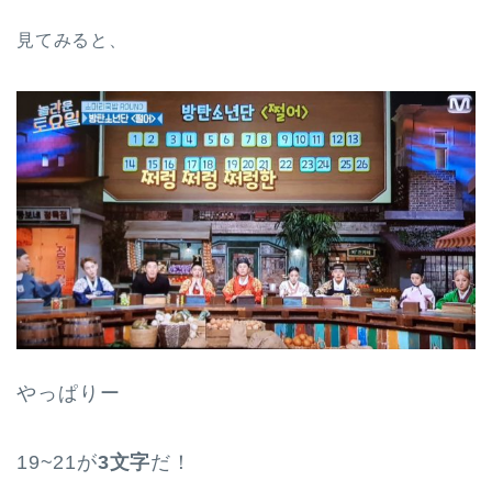
見てみると、
やっぱりー
19~21が
3文字
だ！