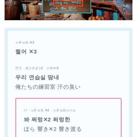
ッチョロ ✕3
쩔어 ✕3
ウリ ヨンスｐシℓ ッタｍネ
우리 연습실 땀내
俺たちの練習室 汗の臭い
バ ッチョロ ✕2 ッチョロンハン
봐 쩌렁✕2 쩌렁한
ほら 響き✕2 響き渡る