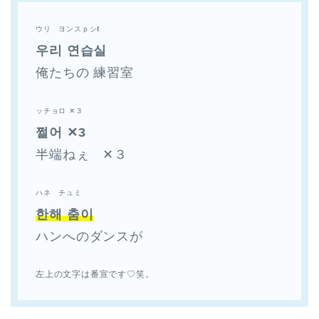
ウリ ヨンスｐシℓ
우리 연습실
俺たちの 練習室
ッチョロ ✕３
쩔어 ✕3
半端ねぇ ✕３
ハネ チュミ
한해 춤이
ハンへのダンスが
左上の文字は番宣です♡笑。