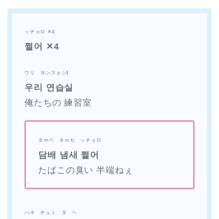
ッチョロ ✕4
쩔어 ✕4
ウリ ヨンスｐシℓ
우리 연습실
俺たちの 練習室
タｍベ ネｍセ ッチョロ
담배 냄새 쩔어
たばこの臭い 半端ねぇ
ハネ チュミ ダ ヘ