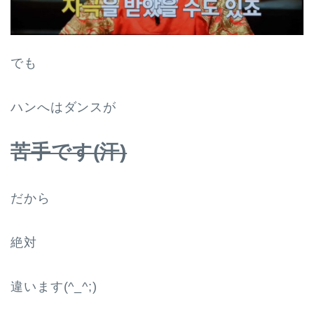
でも
ハンへはダンスが
苦手です(汗)
だから
絶対
違います(^_^;)