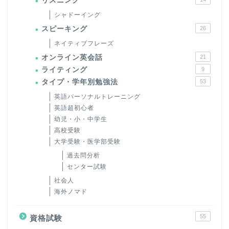
リスニング
シャドーイング
スピーキング
26
ネイティブフレーズ
オンライン英会話
21
ライティング
9
タイプ・学年別勉強法
53
英語パーソナルトレーニング
英語超初心者
幼児・小・中学生
高校受験
大学受験・医学部受験
過去問分析
センター試験
社会人
海外ノマド
55
資格試験