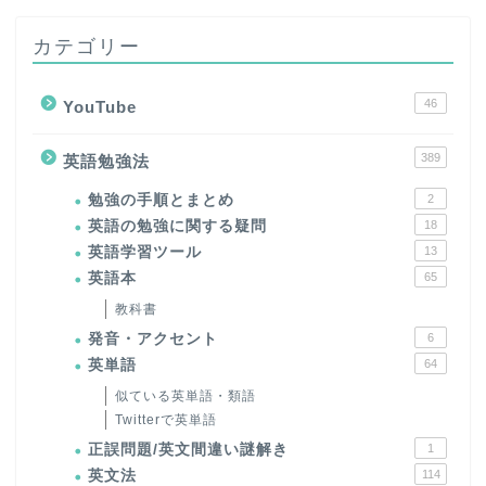
カテゴリー
46
YouTube
389
英語勉強法
勉強の手順とまとめ
2
英語の勉強に関する疑問
18
英語学習ツール
13
英語本
65
教科書
発音・アクセント
6
英単語
64
似ている英単語・類語
Twitterで英単語
正誤問題/英文間違い謎解き
1
英文法
114