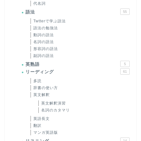
代名詞
語法
55
Twtterで学ぶ語法
語法の勉強法
動詞の語法
名詞の語法
形容詞の語法
副詞の語法
英熟語
5
リーディング
61
多読
辞書の使い方
英文解釈
英文解釈演習
名詞のカタマリ
英語長文
翻訳
マンガ英語版
14