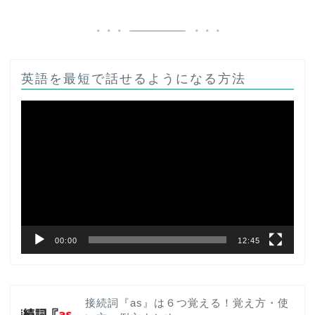
英語を最短で話せるようになる方法
動
画
プ
レ
ー
ヤ
ー
00:00
12:45
接続詞『as』は６つ覚える！覚え方・使