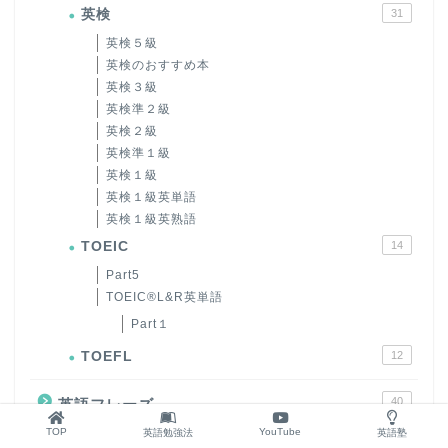
英検
31
英検５級
英検のおすすめ本
英検３級
英検準２級
英検２級
英検準１級
英検１級
英検１級英単語
英検１級英熟語
TOEIC
14
Part5
TOEIC®L&R英単語
Part１
TOEFL
12
40
英語フレーズ
TOP
YouTube
英語勉強法
英語塾
「恋愛」英語フレーズ
23