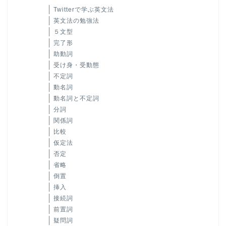
Twitterで学ぶ英文法
英文法の勉強法
５文型
完了形
助動詞
受け身・受動態
不定詞
動名詞
動名詞と不定詞
分詞
関係詞
比較
仮定法
否定
省略
倒置
挿入
接続詞
前置詞
疑問詞