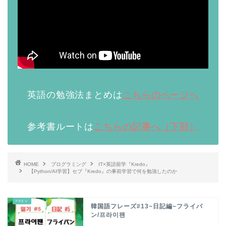
英語の勉強法まとめは
こちらのページへ
参考書ルートは
こちらの記事へ（下部）
HOME
プログラミング
IT×英語留学『Kredo』
【Python/AI学習】セブ『Kredo』の事前学習で何を勉強したのか
韓国語フレーズ#13~日記編~フライパ
ン/프라이팬