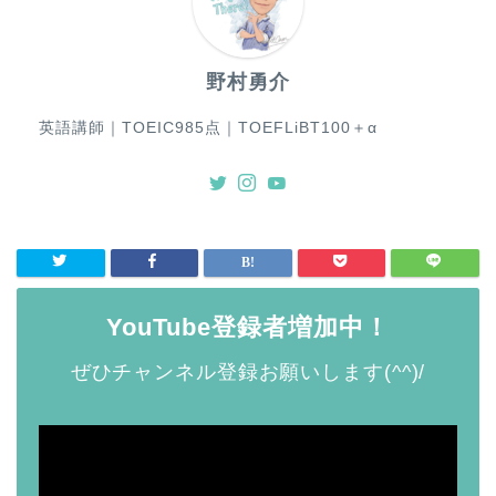
野村勇介
英語講師｜TOEIC985点｜TOEFLiBT100＋α
YouTube登録者増加中！
ぜひチャンネル登録お願いします(^^)/