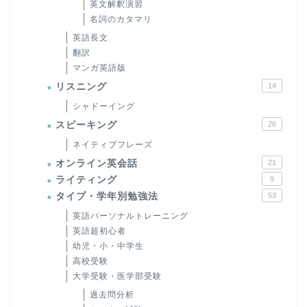
英文解釈演習
名詞のカタマリ
英語長文
翻訳
マンガ英語版
リスニング
14
シャドーイング
スピーキング
26
ネイティブフレーズ
オンライン英会話
21
ライティング
9
タイプ・学年別勉強法
53
英語パーソナルトレーニング
英語超初心者
幼児・小・中学生
高校受験
大学受験・医学部受験
過去問分析