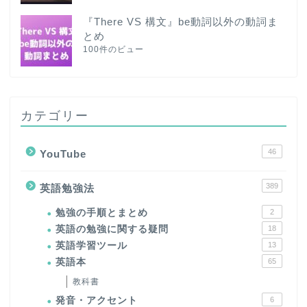
『There VS 構文』be動詞以外の動詞ま
とめ
100件のビュー
カテゴリー
46
YouTube
389
英語勉強法
勉強の手順とまとめ
2
英語の勉強に関する疑問
18
英語学習ツール
13
英語本
65
教科書
発音・アクセント
6