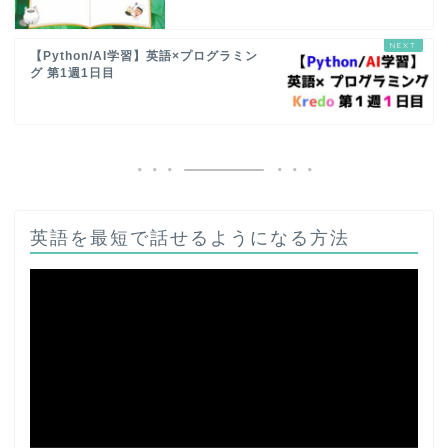
【Python/AI学習】英語×プログラミン
グ 第1週1日目
英語を最短で話せるようになる方法
動
画
プ
レ
ー
ヤ
ー