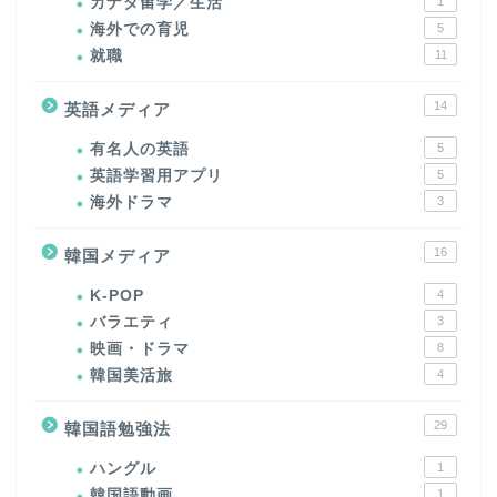
カナダ留学／生活
1
海外での育児
5
就職
11
14
英語メディア
有名人の英語
5
英語学習用アプリ
5
海外ドラマ
3
16
韓国メディア
K-POP
4
バラエティ
3
映画・ドラマ
8
韓国美活旅
4
29
韓国語勉強法
ハングル
1
韓国語動画
1