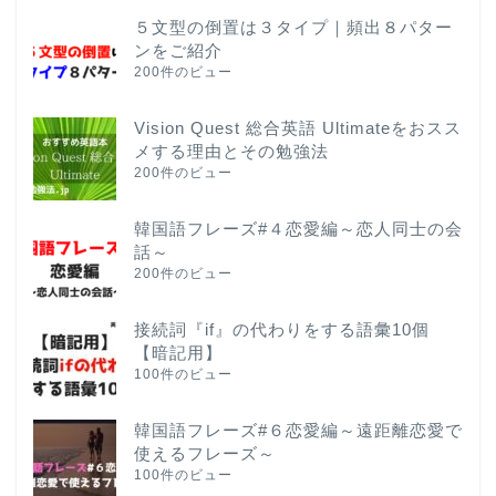
５文型の倒置は３タイプ｜頻出８パター
ンをご紹介
200件のビュー
Vision Quest 総合英語 Ultimateをおスス
メする理由とその勉強法
200件のビュー
韓国語フレーズ#４恋愛編～恋人同士の会
話～
200件のビュー
接続詞『if』の代わりをする語彙10個
【暗記用】
100件のビュー
韓国語フレーズ#６恋愛編～遠距離恋愛で
使えるフレーズ～
100件のビュー