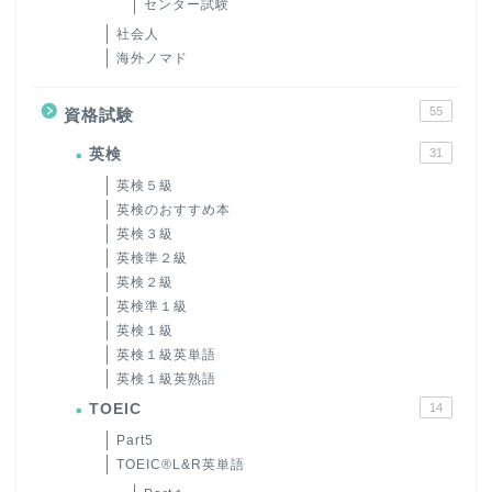
センター試験
社会人
海外ノマド
55
資格試験
英検
31
英検５級
英検のおすすめ本
英検３級
英検準２級
英検２級
英検準１級
英検１級
英検１級英単語
英検１級英熟語
TOEIC
14
Part5
TOEIC®L&R英単語