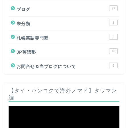
77
ブログ
8
未分類
2
札幌英語専門塾
18
JP英語塾
3
お問合せ＆当ブログについて
【タイ・バンコクで海外ノマド】タワマン
編
動
画
プ
レ