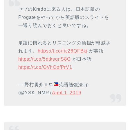
セブのKredoに来る人は、日本語版の
Progateをやってから英語版のスライドを
一通り読んでおくと良いですね。
単語に慣れるとリスニングの負担が軽減さ
れます。
https://t.co/fic26QFBkj
が英語
https://t.co/5dtksqnS8G
が日本語
https://t.co/OVhOofPrV1
— 野村勇介
👨‍💻
英語勉強法.jp
(@YSK_NMR)
April 1, 2019