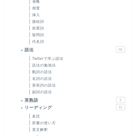
省略
倒置
挿入
接続詞
前置詞
疑問詞
代名詞
語法
55
Twtterで学ぶ語法
語法の勉強法
動詞の語法
名詞の語法
形容詞の語法
副詞の語法
英熟語
5
リーディング
61
多読
辞書の使い方
英文解釈