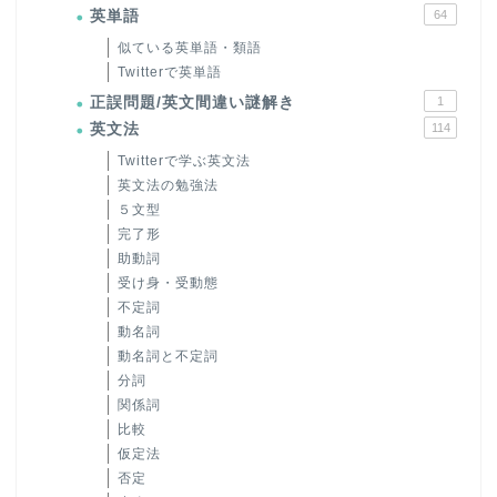
英単語
64
似ている英単語・類語
Twitterで英単語
正誤問題/英文間違い謎解き
1
英文法
114
Twitterで学ぶ英文法
英文法の勉強法
５文型
完了形
助動詞
受け身・受動態
不定詞
動名詞
動名詞と不定詞
分詞
関係詞
比較
仮定法
否定