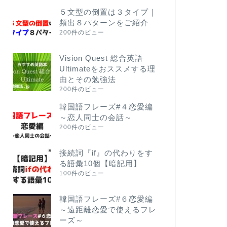
５文型の倒置は３タイプ｜
頻出８パターンをご紹介
200件のビュー
Vision Quest 総合英語
Ultimateをおススメする理
由とその勉強法
200件のビュー
韓国語フレーズ#４恋愛編
～恋人同士の会話～
200件のビュー
接続詞『if』の代わりをす
る語彙10個【暗記用】
100件のビュー
韓国語フレーズ#６恋愛編
～遠距離恋愛で使えるフレ
ーズ～