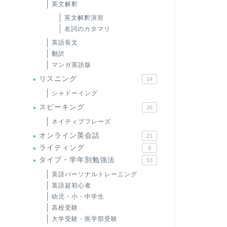
英文解釈
英文解釈演習
名詞のカタマリ
英語長文
翻訳
マンガ英語版
リスニング
14
シャドーイング
スピーキング
26
ネイティブフレーズ
オンライン英会話
21
ライティング
9
タイプ・学年別勉強法
53
英語パーソナルトレーニング
英語超初心者
幼児・小・中学生
高校受験
大学受験・医学部受験