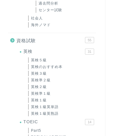
過去問分析
センター試験
社会人
海外ノマド
資格試験
55
英検
31
英検５級
英検のおすすめ本
英検３級
英検準２級
英検２級
英検準１級
英検１級
英検１級英単語
英検１級英熟語
TOEIC
14
Part5