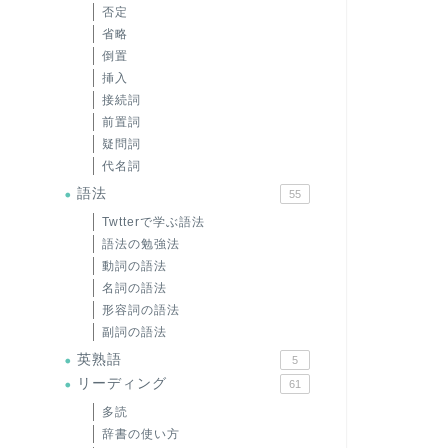
否定
省略
倒置
挿入
接続詞
前置詞
疑問詞
代名詞
語法
55
Twtterで学ぶ語法
語法の勉強法
動詞の語法
名詞の語法
形容詞の語法
副詞の語法
英熟語
5
リーディング
61
多読
辞書の使い方