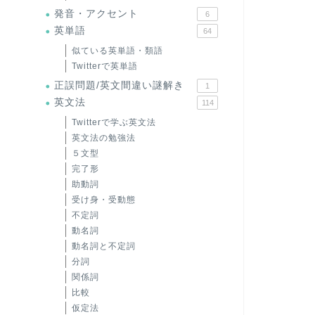
発音・アクセント
6
英単語
64
似ている英単語・類語
Twitterで英単語
正誤問題/英文間違い謎解き
1
英文法
114
Twitterで学ぶ英文法
英文法の勉強法
５文型
完了形
助動詞
受け身・受動態
不定詞
動名詞
動名詞と不定詞
分詞
関係詞
比較
仮定法