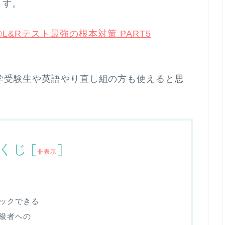
ます。
L&Rテスト最強の根本対策 PART5
大学受験生や英語やり直し組の方も使えると思
くじ
[
]
非表示
ックできる
級者への