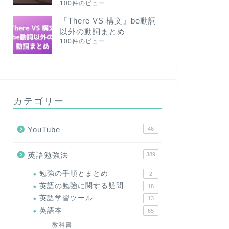
100件のビュー
『There VS 構文』be動詞
以外の動詞まとめ
100件のビュー
カテゴリー
YouTube
46
英語勉強法
389
勉強の手順とまとめ
2
英語の勉強に関する疑問
18
英語学習ツール
13
英語本
65
教科書