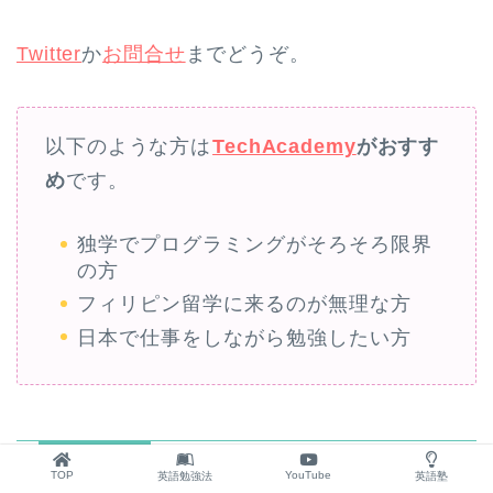
Twitter
か
お問合せ
までどうぞ。
以下のような方は
TechAcademy
がおすす
め
です。
独学でプログラミングがそろそろ限界
の方
フィリピン留学に来るのが無理な方
日本で仕事をしながら勉強したい方
ABOUT ME
TOP
YouTube
英語勉強法
英語塾