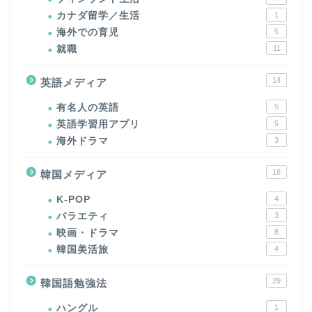
カナダ留学／生活
1
海外での育児
5
就職
11
14
英語メディア
有名人の英語
5
英語学習用アプリ
5
海外ドラマ
3
16
韓国メディア
K-POP
4
バラエティ
3
映画・ドラマ
8
韓国美活旅
4
29
韓国語勉強法
ハングル
1