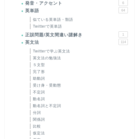
発音・アクセント
6
英単語
64
似ている英単語・類語
Twitterで英単語
正誤問題/英文間違い謎解き
1
英文法
114
Twitterで学ぶ英文法
英文法の勉強法
５文型
完了形
助動詞
受け身・受動態
不定詞
動名詞
動名詞と不定詞
分詞
関係詞
比較
仮定法