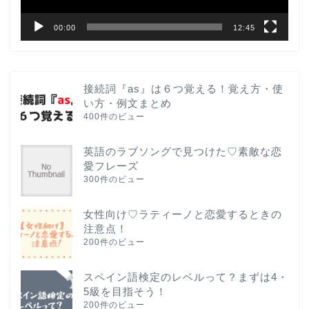
00:00
12:45
接続詞『as』は６つ覚える！覚え方・使
い方・例文まとめ
400件のビュー
英語のラブソングで見つけた♡素敵な恋
愛フレーズ
300件のビュー
女性向け♡ラティーノと恋愛するときの
注意点！
200件のビュー
スペイン語検定のレベルって？まずは4・
5級を目指そう！
200件のビュー