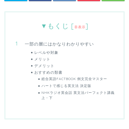
▼もくじ
[
]
非表示
一部の層にはかなりわかりやすい
レベルや対象
メリット
デメリット
おすすめの類書
総合英語FACTBOOK 例文完全マスター
ハートで感じる英文法 決定版
NHKラジオ英会話 英文法パーフェクト講義
上・下