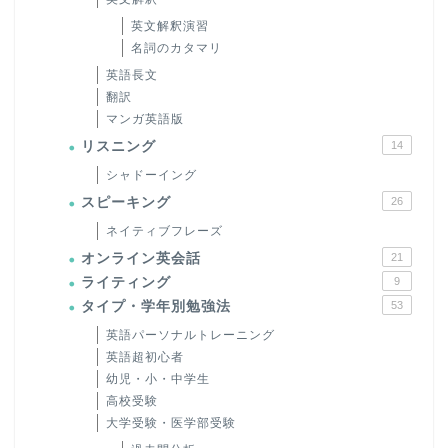
英文解釈演習
名詞のカタマリ
英語長文
翻訳
マンガ英語版
リスニング
14
シャドーイング
スピーキング
26
ネイティブフレーズ
オンライン英会話
21
ライティング
9
タイプ・学年別勉強法
53
英語パーソナルトレーニング
英語超初心者
幼児・小・中学生
高校受験
大学受験・医学部受験