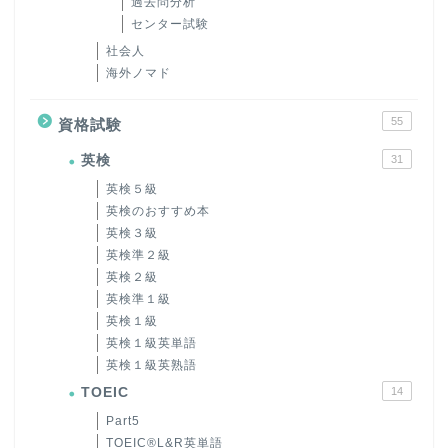
過去問分析
センター試験
社会人
海外ノマド
55
資格試験
英検
31
英検５級
英検のおすすめ本
英検３級
英検準２級
英検２級
英検準１級
英検１級
英検１級英単語
英検１級英熟語
TOEIC
14
Part5
TOEIC®L&R英単語