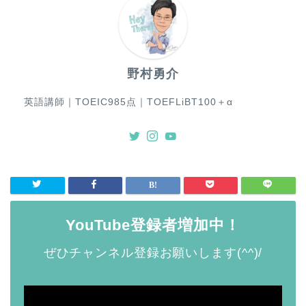
野村勇介
英語講師｜TOEIC985点｜TOEFLiBT100＋α
YouTube登録者増加中！
ぜひチャンネル登録お願いします(^^)/