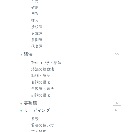
否定
省略
倒置
挿入
接続詞
前置詞
疑問詞
代名詞
語法
55
Twtterで学ぶ語法
語法の勉強法
動詞の語法
名詞の語法
形容詞の語法
副詞の語法
英熟語
5
リーディング
61
多読
辞書の使い方
英文解釈