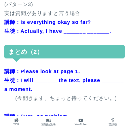
(パターン3)
実は質問がありますと言う場合
講師 : Is everything okay so far?
生徒 : Actually, I have _______ _______.
まとめ（2）
講師 : Please look at page 1.
生徒 : I will _______ the text, please _______
a moment.
(今開きます、ちょっと待ってください。)
講師 : Sure, no problem.
生徒 : Okay, I’m _______ at page 1.
TOP
YouTube
英語勉強法
英語塾