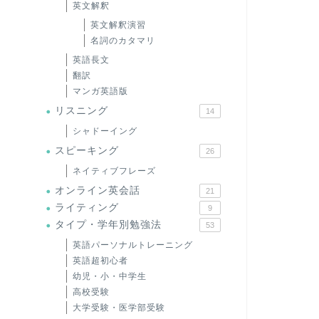
英文解釈
英文解釈演習
名詞のカタマリ
英語長文
翻訳
マンガ英語版
リスニング
14
シャドーイング
スピーキング
26
ネイティブフレーズ
オンライン英会話
21
ライティング
9
タイプ・学年別勉強法
53
英語パーソナルトレーニング
英語超初心者
幼児・小・中学生
高校受験
大学受験・医学部受験