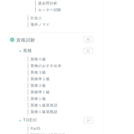
過去問分析
センター試験
社会人
海外ノマド
資格試験
55
英検
31
英検５級
英検のおすすめ本
英検３級
英検準２級
英検２級
英検準１級
英検１級
英検１級英単語
英検１級英熟語
TOEIC
14
Part5