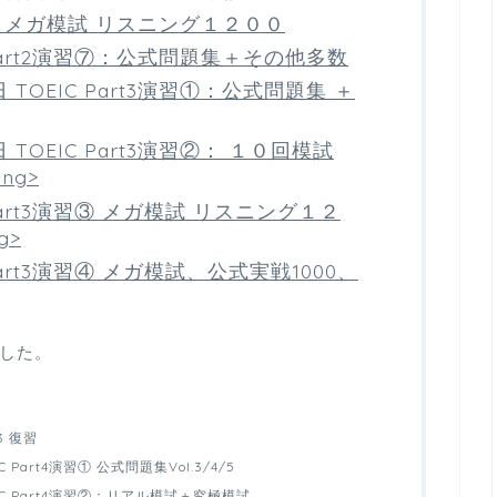
習⑥：メガ模試 リスニング１２００
 Part2演習⑦：公式問題集＋その他多数
TOEIC Part3演習①：公式問題集 ＋
OEIC Part3演習②： １０回模試
ng>
Part3演習③ メガ模試 リスニング１２
g>
Part3演習④ メガ模試、公式実戦1000、
ました。
ら
-3 復習
Part4演習① 公式問題集Vol.3/4/5
C Part4演習②：リアル模試＋究極模試