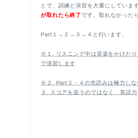
とで、訓練と演習を大量にしています
が取れたら終了
です。取れなかった
Part１→２→３→４と行います。
※１. リスニング中は音楽をかけた
で演習します
※２. Part３・４の先読みは極力
３. スコアを追うのではなく、英語