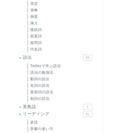
否定
省略
倒置
挿入
接続詞
前置詞
疑問詞
代名詞
語法
55
Twtterで学ぶ語法
語法の勉強法
動詞の語法
名詞の語法
形容詞の語法
副詞の語法
英熟語
5
リーディング
61
多読
辞書の使い方