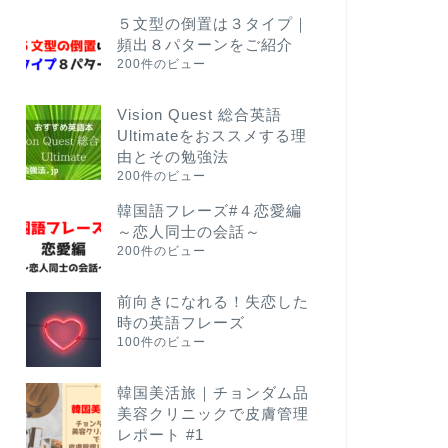
５文型の倒置は３タイプ｜
頻出８パターンをご紹介
200件のビュー
Vision Quest 総合英語
Ultimateをおススメする理
由とその勉強法
200件のビュー
韓国語フレーズ#４恋愛編
～恋人同士の会話～
200件のビュー
前向きになれる！失恋した
時の英語フレーズ
100件のビュー
韓国美活旅｜チョンダム品
美容クリニックで皮膚管理
レポート #1