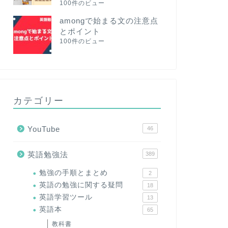
100件のビュー
amongで始まる文の注意点
とポイント
100件のビュー
カテゴリー
YouTube
46
英語勉強法
389
勉強の手順とまとめ
2
英語の勉強に関する疑問
18
英語学習ツール
13
英語本
65
教科書