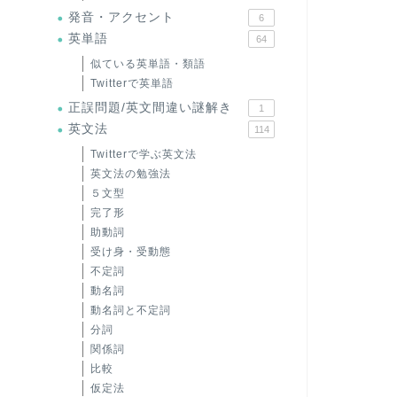
発音・アクセント
6
英単語
64
似ている英単語・類語
Twitterで英単語
正誤問題/英文間違い謎解き
1
英文法
114
Twitterで学ぶ英文法
英文法の勉強法
５文型
完了形
助動詞
受け身・受動態
不定詞
動名詞
動名詞と不定詞
分詞
関係詞
比較
仮定法