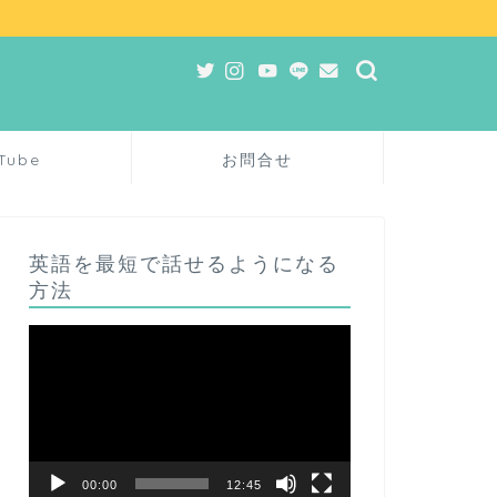
Tube
お問合せ
英語を最短で話せるようになる
方法
動
画
プ
レ
ー
ヤ
ー
00:00
12:45