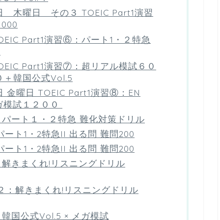
木曜日 その３ TOEIC Part1演習
000
EIC Part1演習⑥：パート1・２特急
０
EIC Part1演習⑦：超リアル模試６０
韓国公式Vol.5
曜日 TOEIC Part1演習⑧：EN
メガ模試１２００
演習①：パート１・２特急 難化対策ドリル
② パート1・2特急II 出る問 難問200
② パート1・2特急II 出る問 難問200
習③：解きまくれ!リスニングドリル
習③-２：解きまくれ!リスニングドリル
④：韓国公式Vol.5 × メガ模試