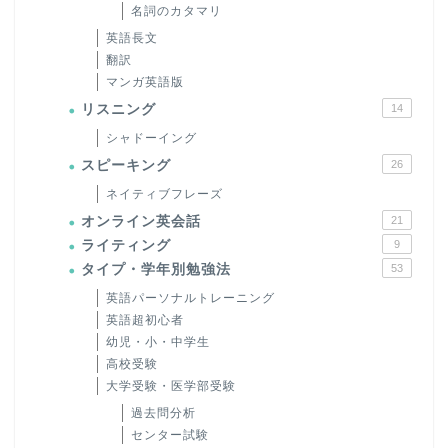
名詞のカタマリ
英語長文
翻訳
マンガ英語版
リスニング
14
シャドーイング
スピーキング
26
ネイティブフレーズ
オンライン英会話
21
ライティング
9
タイプ・学年別勉強法
53
英語パーソナルトレーニング
英語超初心者
幼児・小・中学生
高校受験
大学受験・医学部受験
過去問分析
センター試験