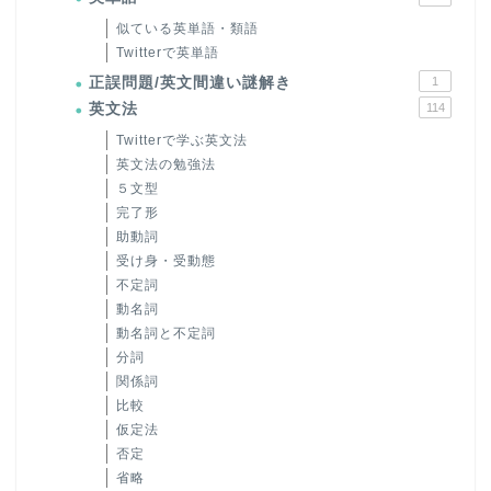
似ている英単語・類語
Twitterで英単語
正誤問題/英文間違い謎解き
1
英文法
114
Twitterで学ぶ英文法
英文法の勉強法
５文型
完了形
助動詞
受け身・受動態
不定詞
動名詞
動名詞と不定詞
分詞
関係詞
比較
仮定法
否定
省略