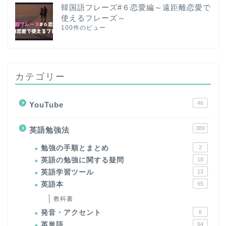
韓国語フレーズ#６恋愛編～遠距離恋愛で
使えるフレーズ～
100件のビュー
カテゴリー
46
YouTube
389
英語勉強法
勉強の手順とまとめ
2
英語の勉強に関する疑問
18
英語学習ツール
13
英語本
65
教科書
発音・アクセント
6
英単語
64