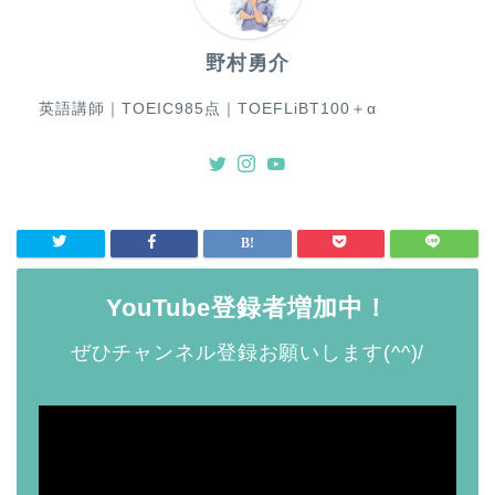
野村勇介
英語講師｜TOEIC985点｜TOEFLiBT100＋α
YouTube登録者増加中！
ぜひチャンネル登録お願いします(^^)/