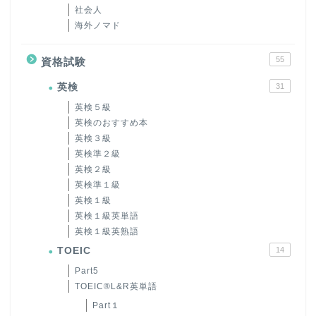
社会人
海外ノマド
55
資格試験
英検
31
英検５級
英検のおすすめ本
英検３級
英検準２級
英検２級
英検準１級
英検１級
英検１級英単語
英検１級英熟語
TOEIC
14
Part5
TOEIC®L&R英単語
Part１