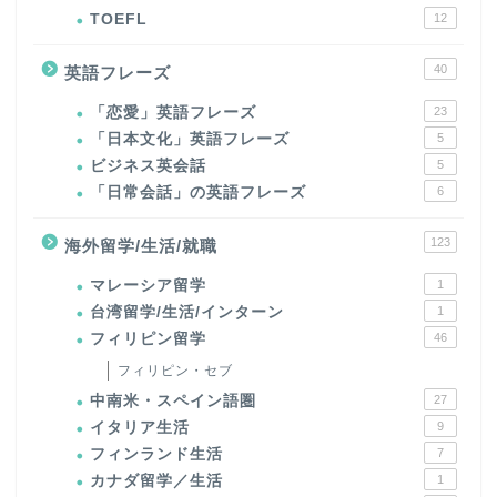
TOEFL
12
40
英語フレーズ
「恋愛」英語フレーズ
23
「日本文化」英語フレーズ
5
ビジネス英会話
5
「日常会話」の英語フレーズ
6
123
海外留学/生活/就職
マレーシア留学
1
台湾留学/生活/インターン
1
フィリピン留学
46
フィリピン・セブ
中南米・スペイン語圏
27
イタリア生活
9
フィンランド生活
7
カナダ留学／生活
1