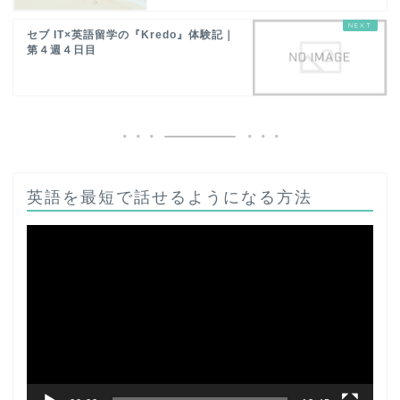
セブ IT×英語留学の『Kredo』体験記｜
第４週４日目
英語を最短で話せるようになる方法
動
画
プ
レ
ー
ヤ
ー