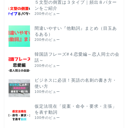
５文型の倒置は３タイプ｜頻出８パター
ンをご紹介
200件のビュー
間違いやすい『他動詞』まとめ（目玉あ
るある）
200件のビュー
韓国語フレーズ#４恋愛編～恋人同士の会
話～
200件のビュー
ビジネスに必須！英語の名刺の書き方・
使い方
100件のビュー
仮定法現在「提案・命令・要求・主張」
を表す動詞
100件のビュー