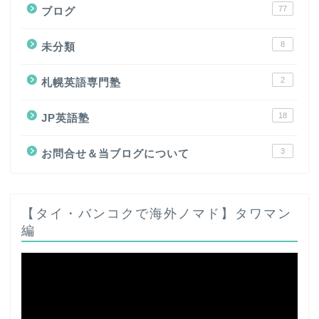
77
ブログ
8
未分類
2
札幌英語専門塾
18
JP英語塾
3
お問合せ＆当ブログについて
【タイ・バンコクで海外ノマド】タワマン
編
動
画
プ
レ
ー