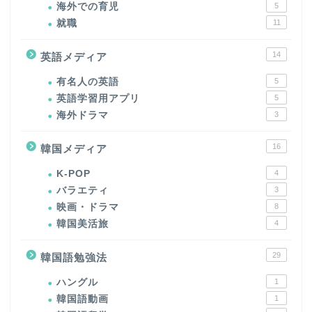
海外での育児
5
就職
11
14
英語メディア
有名人の英語
5
英語学習用アプリ
5
海外ドラマ
3
16
韓国メディア
K-POP
4
バラエティ
3
映画・ドラマ
8
韓国美活旅
4
29
韓国語勉強法
ハングル
1
韓国語動画
1