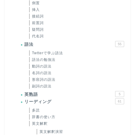
倒置
挿入
接続詞
前置詞
疑問詞
代名詞
語法
55
Twtterで学ぶ語法
語法の勉強法
動詞の語法
名詞の語法
形容詞の語法
副詞の語法
英熟語
5
リーディング
61
多読
辞書の使い方
英文解釈
英文解釈演習