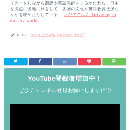
イターをしながら翻訳や英語教師をするかたわら、日本
を拠点に各地に旅をして、各国の文化や英語教育状況な
んかを眺めたりしている。
たびのごはん Traveling to
eat the world
http://tabigohan.net/
BLOG：
YouTube登録者増加中！
ぜひチャンネル登録お願いします(^^)/