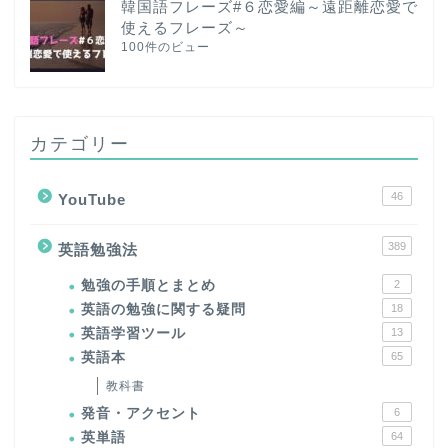
韓国語フレーズ#６恋愛編～遠距離恋愛で
使えるフレーズ～
100件のビュー
カテゴリー
46
YouTube
389
英語勉強法
勉強の手順とまとめ
2
英語の勉強に関する疑問
18
英語学習ツール
13
英語本
65
教科書
発音・アクセント
6
英単語
64