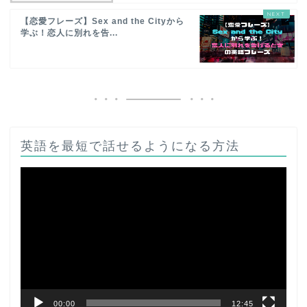
【恋愛フレーズ】Sex and the Cityから
学ぶ！恋人に別れを告...
英語を最短で話せるようになる方法
動
画
プ
レ
ー
ヤ
ー
00:00
12:45