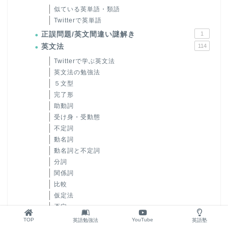
似ている英単語・類語
Twitterで英単語
正誤問題/英文間違い謎解き
1
英文法
114
Twitterで学ぶ英文法
英文法の勉強法
５文型
完了形
助動詞
受け身・受動態
不定詞
動名詞
動名詞と不定詞
分詞
関係詞
比較
仮定法
否定
省略
TOP
YouTube
英語勉強法
英語塾