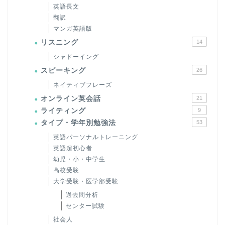
英語長文
翻訳
マンガ英語版
リスニング
14
シャドーイング
スピーキング
26
ネイティブフレーズ
オンライン英会話
21
ライティング
9
タイプ・学年別勉強法
53
英語パーソナルトレーニング
英語超初心者
幼児・小・中学生
高校受験
大学受験・医学部受験
過去問分析
センター試験
社会人