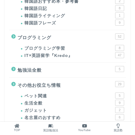
韓国語おすすめ本・参考書
2
韓国語日記
8
韓国語ライティング
1
韓国語フレーズ
9
52
プログラミング
プログラミング学習
8
IT×英語留学『Kredo』
47
5
勉強法全般
29
その他お役立ち情報
ペット関連
5
生活全般
9
ガジェット
2
名古屋のおすすめ
6
TOP
YouTube
英語勉強法
英語塾
77
ブログ