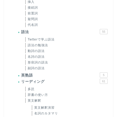
挿入
接続詞
前置詞
疑問詞
代名詞
語法
55
Twtterで学ぶ語法
語法の勉強法
動詞の語法
名詞の語法
形容詞の語法
副詞の語法
英熟語
5
リーディング
61
多読
辞書の使い方
英文解釈
英文解釈演習
名詞のカタマリ