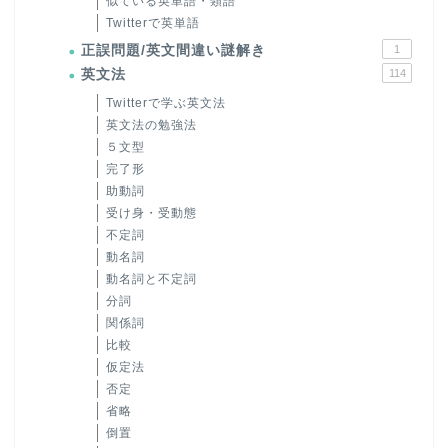
似ている英単語・類語
Twitterで英単語
正誤問題/英文間違い謎解き
1
英文法
114
Twitterで学ぶ英文法
英文法の勉強法
５文型
完了形
助動詞
受け身・受動態
不定詞
動名詞
動名詞と不定詞
分詞
関係詞
比較
仮定法
否定
省略
倒置