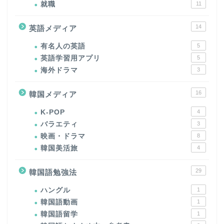
就職
11
14
英語メディア
有名人の英語
5
英語学習用アプリ
5
海外ドラマ
3
16
韓国メディア
K-POP
4
バラエティ
3
映画・ドラマ
8
韓国美活旅
4
29
韓国語勉強法
ハングル
1
韓国語動画
1
韓国語留学
1