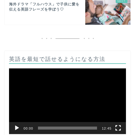
海外ドラマ「フルハウス」で子供に愛を
伝える英語フレーズを学ぼう♡
英語を最短で話せるようになる方法
動
画
プ
レ
ー
ヤ
ー
00:00
12:45