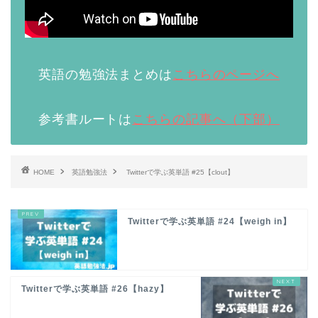
英語の勉強法まとめは
こちらのページへ
参考書ルートは
こちらの記事へ（下部）
HOME
英語勉強法
Twitterで学ぶ英単語 #25【clout】
Twitterで学ぶ英単語 #24【weigh in】
Twitterで学ぶ英単語 #26【hazy】