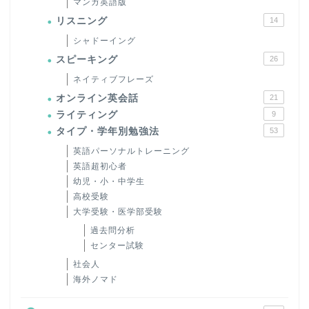
マンガ英語版
リスニング
14
シャドーイング
スピーキング
26
ネイティブフレーズ
オンライン英会話
21
ライティング
9
タイプ・学年別勉強法
53
英語パーソナルトレーニング
英語超初心者
幼児・小・中学生
高校受験
大学受験・医学部受験
過去問分析
センター試験
社会人
海外ノマド