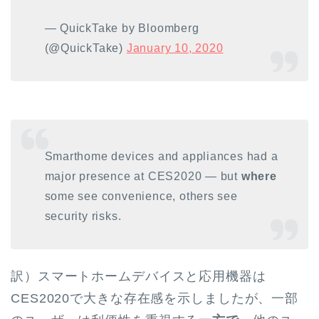
— QuickTake by Bloomberg
(@QuickTake)
January 10, 2020
Smarthome devices and appliances had a
major presence at CES2020 — but
where
some see convenience, others see
security risks.
訳）スマートホームデバイスと応用機器は
CES2020で大きな存在感を示しましたが、一部