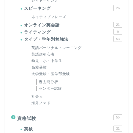
シャドーイング
スピーキング
26
ネイティブフレーズ
オンライン英会話
21
ライティング
9
タイプ・学年別勉強法
53
英語パーソナルトレーニング
英語超初心者
幼児・小・中学生
高校受験
大学受験・医学部受験
過去問分析
センター試験
社会人
海外ノマド
55
資格試験
英検
31