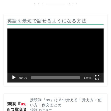
英語を最短で話せるようになる方法
動
画
プ
レ
ー
ヤ
ー
00:00
12:45
接続詞『as』は６つ覚える！覚え方・使
い方・例文まとめ
400件のビュー