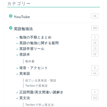
カテゴリー
46
YouTube
389
英語勉強法
勉強の手順とまとめ
2
英語の勉強に関する疑問
18
英語学習ツール
13
英語本
65
教科書
発音・アクセント
6
英単語
64
似ている英単語・類語
Twitterで英単語
正誤問題/英文間違い謎解き
1
英文法
114
Twitterで学ぶ英文法