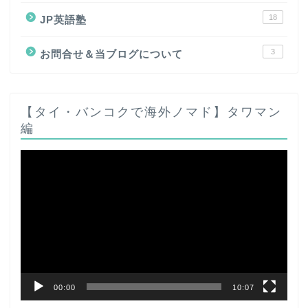
18
JP英語塾
3
お問合せ＆当ブログについて
【タイ・バンコクで海外ノマド】タワマン
編
動
画
プ
レ
ー
ヤ
ー
00:00
10:07