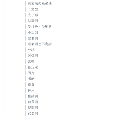
英文法の勉強法
５文型
完了形
助動詞
受け身・受動態
不定詞
動名詞
動名詞と不定詞
分詞
関係詞
比較
仮定法
否定
省略
倒置
挿入
接続詞
前置詞
疑問詞
代名詞