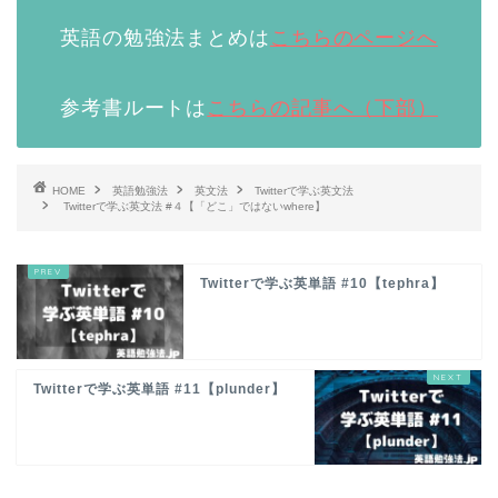
英語の勉強法まとめは
こちらのページへ
参考書ルートは
こちらの記事へ（下部）
HOME
英語勉強法
英文法
Twitterで学ぶ英文法
Twitterで学ぶ英文法 #４【「どこ」ではないwhere】
Twitterで学ぶ英単語 #10【tephra】
Twitterで学ぶ英単語 #11【plunder】