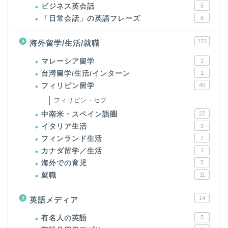
ビジネス英会話
5
「日常会話」の英語フレーズ
6
123
海外留学/生活/就職
マレーシア留学
1
台湾留学/生活/インターン
1
フィリピン留学
46
フィリピン・セブ
中南米・スペイン語圏
27
イタリア生活
9
フィンランド生活
7
カナダ留学／生活
1
海外での育児
5
就職
11
14
英語メディア
有名人の英語
5