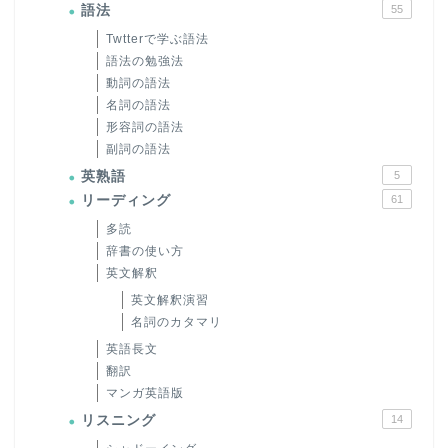
語法
55
Twtterで学ぶ語法
語法の勉強法
動詞の語法
名詞の語法
形容詞の語法
副詞の語法
英熟語
5
リーディング
61
多読
辞書の使い方
英文解釈
英文解釈演習
名詞のカタマリ
英語長文
翻訳
マンガ英語版
リスニング
14