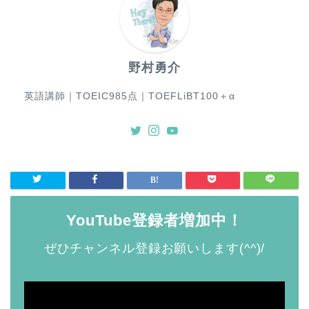
野村勇介
英語講師｜TOEIC985点｜TOEFLiBT100＋α
YouTube登録者増加中！
ぜひチャンネル登録お願いします(^^)/