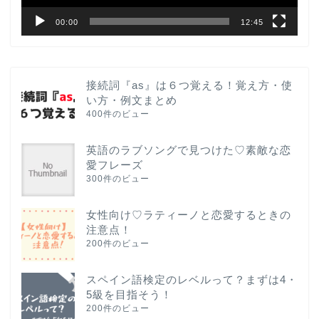
00:00
12:45
接続詞『as』は６つ覚える！覚え方・使
い方・例文まとめ
400件のビュー
英語のラブソングで見つけた♡素敵な恋
愛フレーズ
300件のビュー
女性向け♡ラティーノと恋愛するときの
注意点！
200件のビュー
スペイン語検定のレベルって？まずは4・
5級を目指そう！
200件のビュー