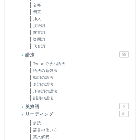
省略
倒置
挿入
接続詞
前置詞
疑問詞
代名詞
語法
55
Twtterで学ぶ語法
語法の勉強法
動詞の語法
名詞の語法
形容詞の語法
副詞の語法
英熟語
5
リーディング
61
多読
辞書の使い方
英文解釈