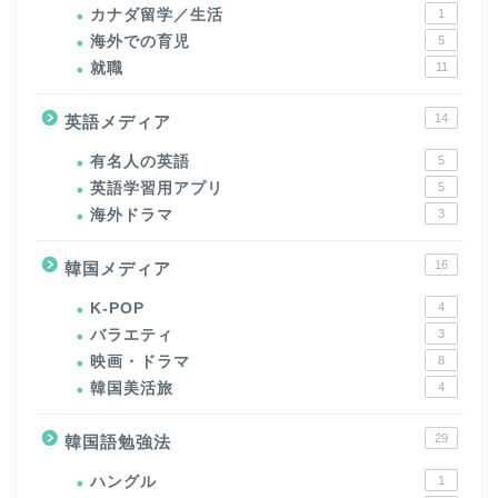
カナダ留学／生活
1
海外での育児
5
就職
11
14
英語メディア
有名人の英語
5
英語学習用アプリ
5
海外ドラマ
3
16
韓国メディア
K-POP
4
バラエティ
3
映画・ドラマ
8
韓国美活旅
4
29
韓国語勉強法
ハングル
1