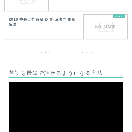
2018 中央大学 経済 2-(9) 過去問 動画
解説
英語を最短で話せるようになる方法
動
画
プ
レ
ー
ヤ
ー