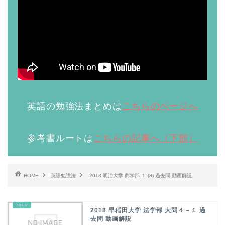
英語の勉強法まとめは
こちらのページへ
参考書ルートは
こちらの記事へ（下部）
HOME
英語勉強法
2018 明治大学 商学部 １-(8) 過去問 動画解説
2018 早稲田大学 法学部 大問４－１ 過
去問 動画解説