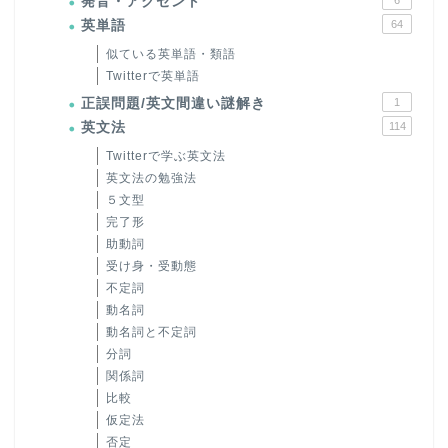
発音・アクセント
英単語
64
似ている英単語・類語
Twitterで英単語
正誤問題/英文間違い謎解き
1
英文法
114
Twitterで学ぶ英文法
英文法の勉強法
５文型
完了形
助動詞
受け身・受動態
不定詞
動名詞
動名詞と不定詞
分詞
関係詞
比較
仮定法
否定