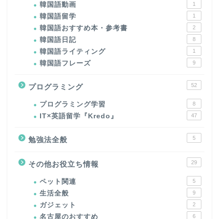
韓国語動画
1
韓国語留学
1
韓国語おすすめ本・参考書
2
韓国語日記
8
韓国語ライティング
1
韓国語フレーズ
9
52
プログラミング
プログラミング学習
8
IT×英語留学『Kredo』
47
5
勉強法全般
29
その他お役立ち情報
ペット関連
5
生活全般
9
ガジェット
2
名古屋のおすすめ
6