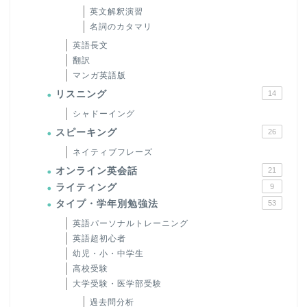
英文解釈演習
名詞のカタマリ
英語長文
翻訳
マンガ英語版
リスニング
14
シャドーイング
スピーキング
26
ネイティブフレーズ
オンライン英会話
21
ライティング
9
タイプ・学年別勉強法
53
英語パーソナルトレーニング
英語超初心者
幼児・小・中学生
高校受験
大学受験・医学部受験
過去問分析