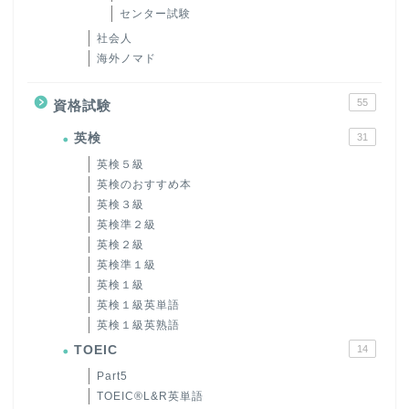
センター試験
社会人
海外ノマド
55
資格試験
英検
31
英検５級
英検のおすすめ本
英検３級
英検準２級
英検２級
英検準１級
英検１級
英検１級英単語
英検１級英熟語
TOEIC
14
Part5
TOEIC®L&R英単語